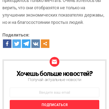
приходилось только мечтать. Очень хотелось бы
верить, что они отобразятся не только на
улучшении экономических показателях державы,
но и на благосостоянии простых людей.
Поделиться:
Хочешь больше новостей?
Н
О
Получай актуальные новости
В
О
С
Т
Н
А