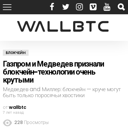
БЛОКЧЕЙН
Газпром и Медведев признали
блокчейн-технологии очень
крутыми
Медведев and Миллер: блокчейн — круче могут
быть только поросячьи хвостики
от
wallbtc
7 лет назад
228
Просмотры