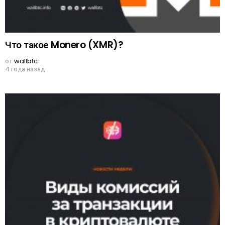
Что такое Monero (XMR)?
от
wallbtc
4 года назад