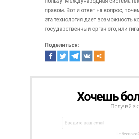
пользу. Международная система п
правом. Вот и ответ на вопрос, поче
эта технология дает возможность ко
государственный орган это, или гиг
Поделиться:
Хочешь бол
Н
О
В
Получай ак
О
С
Т
Н
Не беспокой
А