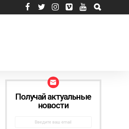
Получай актуальные
N
E
новости
W
S
L
E