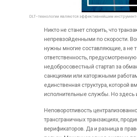
DLT-технологии являются эффективнейшим инструменто
Никто не станет спорить, что тран
непревзойденными по скорости. Воп
нужны многие составляющие, а не то
ответственность, предусмотренную
недобросовестный стартап за обма
санкциями или каторжными работами
единственная структура, которой в
исполнительные службы. Но здесь и
Неповоротливость централизованно
трансграничных транзакциях, проди
верификаторов. Да и разница в пра