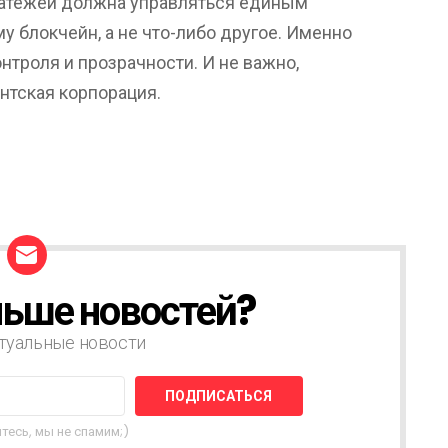
латежей должна управляться единым
му блокчейн, а не что-либо другое. Именно
нтроля и прозрачности. И не важно,
антская корпорация.
ьше новостей?
туальные новости
тесь, мы не спамим;)