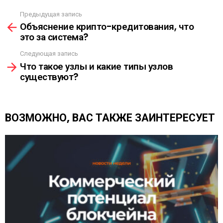
С
Ы
Предыдущая запись
С
Л
Объяснение крипто-кредитования, что
м
К
это за система?
о
А
т
Следующая запись
р
Что такое узлы и какие типы узлов
е
существуют?
т
ь
е
щ
ВОЗМОЖНО, ВАС ТАКЖЕ ЗАИНТЕРЕСУЕТ
е