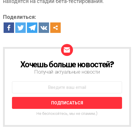
находятся на стадии бета-тестирования.
Поделиться:
Хочешь больше новостей?
Н
О
Получай актуальные новости
В
О
С
Т
Н
А
Я
Не беспокойтесь, мы не спамим;)
Р
А
С