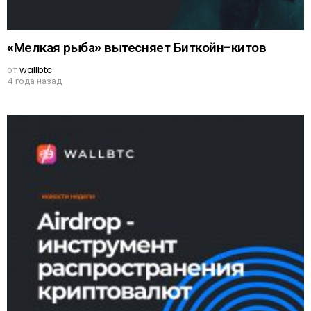
«Мелкая рыба» вытесняет Биткойн-китов
от
wallbtc
4 года назад