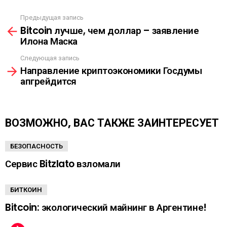
С
Ы
Предыдущая запись
С
Л
Bitcoin лучше, чем доллар – заявление
м
К
Илона Маска
о
А
т
Следующая запись
р
Направление криптоэкономики Госдумы
е
апгрейдится
т
ь
е
щ
ВОЗМОЖНО, ВАС ТАКЖЕ ЗАИНТЕРЕСУЕТ
е
БЕЗОПАСНОСТЬ
Сервис Bitzlato взломали
БИТКОИН
Bitcoin: экологический майнинг в Аргентине!