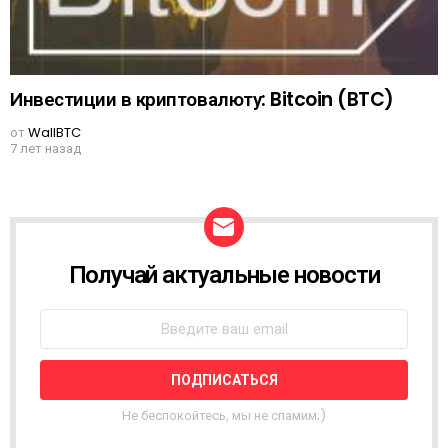
Инвестиции в криптовалюту: Bitcoin (BTC)
от
WallBTC
7 лет назад
Получай актуальные новости
N
E
W
S
L
E
T
T
Не беспокойтесь, мы не спамим;)
E