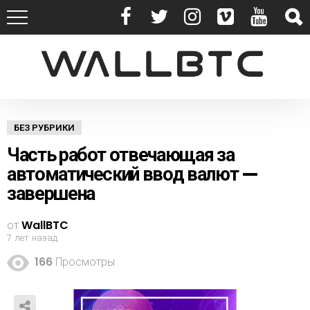
БЕЗ РУБРИКИ
Часть работ отвечающая за
автоматический ввод валют —
завершена
от
WallBTC
7 лет назад
166
Просмотры