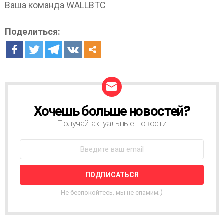
Ваша команда WALLBTC
Поделиться:
Хочешь больше новостей?
Н
О
Получай актуальные новости
В
О
С
Т
Н
А
Я
Не беспокойтесь, мы не спамим;)
Р
А
С