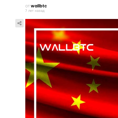
от
wallbtc
7 лет назад