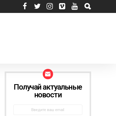
Получай актуальные
N
E
новости
W
S
L
E