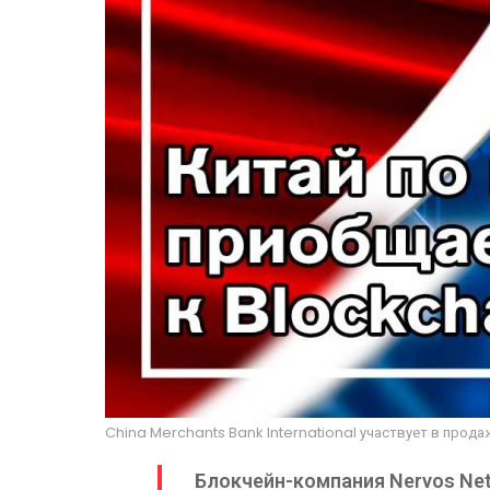
China Merchants Bank International участвует в прода
Блокчейн-компания Nervos Netw