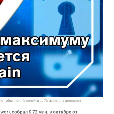
же публичного блокчейна за 72 миллиона долларов
ork собрал $ 72 млн. в октябре от