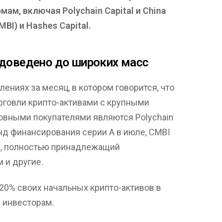
м, включая Polychain Capital и China
MBI) и Hashes Capital.
 доведено до широких масс
ениях за месяц, в котором говорится, что
рговли крипто-активами с крупными
новными покупателями являются Polychain
унд финансирования серии A в июле, CMBI
я, полностью принадлежащий
 и другие.
20% своих начальных крипто-активов в
 инвесторам.