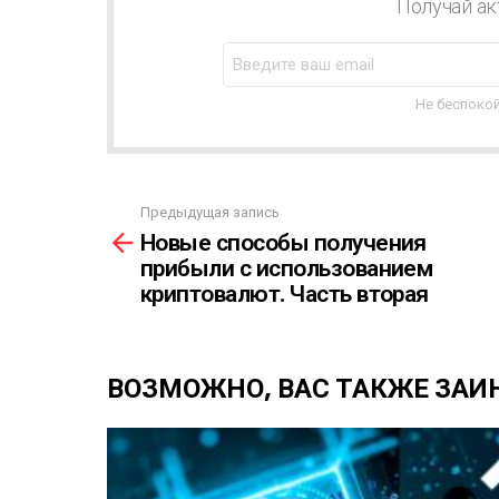
В
Получай ак
О
С
Т
Н
Не беспокой
А
Я
Р
А
Предыдущая запись
С
С
Новые способы получения
С
м
Ы
прибыли с использованием
о
Л
криптовалют. Часть вторая
т
К
р
А
е
т
ВОЗМОЖНО, ВАС ТАКЖЕ ЗАИ
ь
е
щ
е