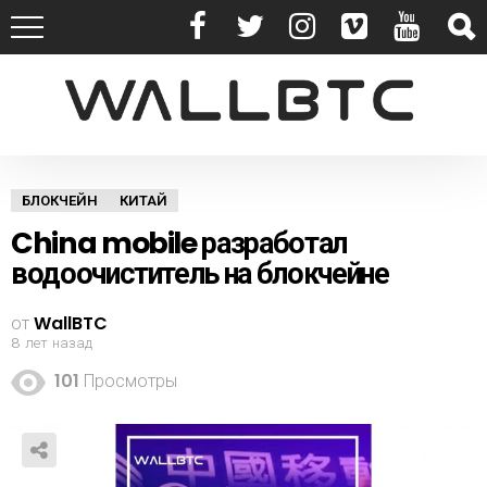
БЛОКЧЕЙН
КИТАЙ
China mobile разработал
водоочиститель на блокчейне
от
WallBTC
8 лет назад
101
Просмотры