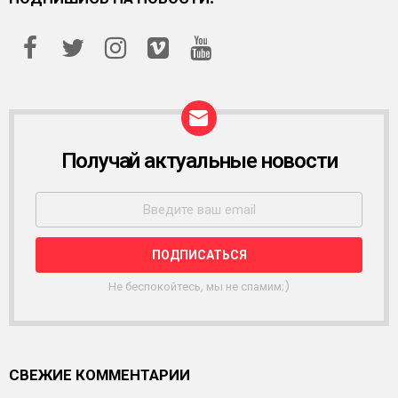
Получай актуальные новости
Р
А
С
С
Ы
Л
К
А
Не беспокойтесь, мы не спамим;)
СВЕЖИЕ КОММЕНТАРИИ