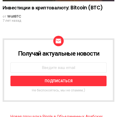
Инвестиции в криптовалюту: Bitcoin (BTC)
от
WallBTC
7 лет назад
Получай актуальные новости
N
E
W
S
L
E
T
T
Не беспокойтесь, мы не спамим;)
E
R
Новая площадка Ripple в Объединенных Арабских