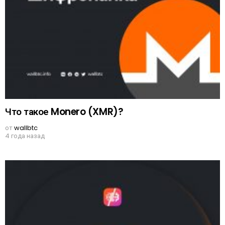
Что такое Monero (XMR)?
от
wallbtc
4 года назад