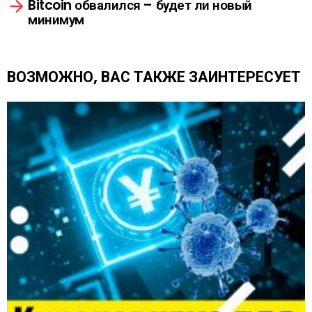
Bitcoin обвалился – будет ли новый
е
минимум
т
ь
е
щ
ВОЗМОЖНО, ВАС ТАКЖЕ ЗАИНТЕРЕСУЕТ
е