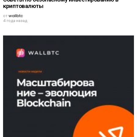
криптовалюты
от
wallbtc
4 года назад