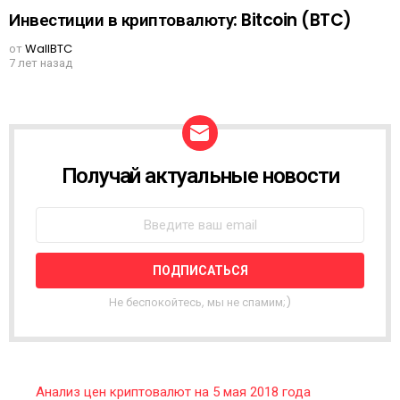
Инвестиции в криптовалюту: Bitcoin (BTC)
от
WallBTC
7 лет назад
Получай актуальные новости
N
E
W
S
L
E
T
T
Не беспокойтесь, мы не спамим;)
E
R
Анализ цен криптовалют на 5 мая 2018 года