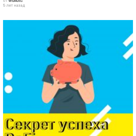
от
wallbtc
5 лет назад