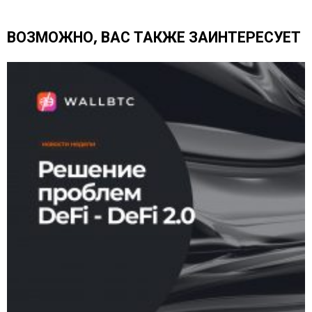
ь
е
щ
ВОЗМОЖНО, ВАС ТАКЖЕ ЗАИНТЕРЕСУЕТ
е