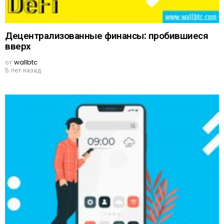
Децентрализованные финансы: пробившиеся
вверх
от
wallbtc
5 лет назад