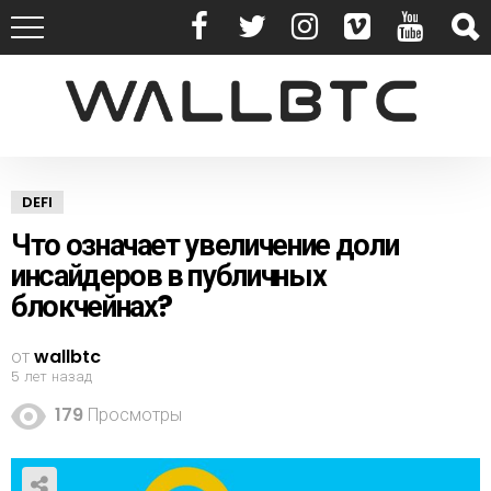
DEFI
Что означает увеличение доли
инсайдеров в публичных
блокчейнах?
от
wallbtc
5 лет назад
179
Просмотры