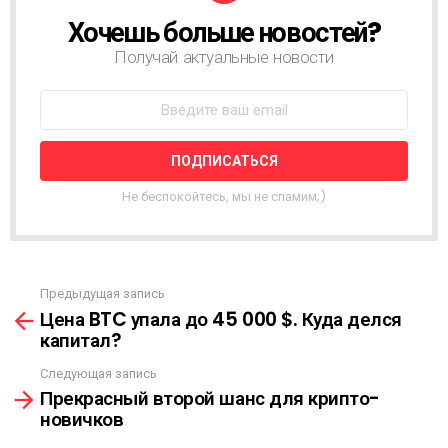
Хочешь больше новостей?
Н
О
Получай актуальные новости
В
О
С
Т
Н
А
Я
Не беспокойтесь, мы не спамим;)
Р
А
С
С
Ы
Предыдущая запись
С
Л
Цена BTC упала до 45 000 $. Куда делся
м
К
капитал?
о
А
т
Следующая запись
р
Прекрасный второй шанс для крипто-
е
новичков
т