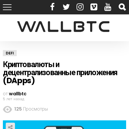
DEFI
Криптовалюты и
децентрализованные приложения
(DApps)
от
wallbtc
5 лет назад
125
Просмотры