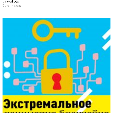
от
wallbtc
5 лет назад