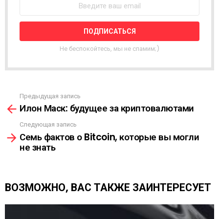
С
Т
Н
А
Я
Не беспокойтесь, мы не спамим;)
Р
А
С
С
Ы
Предыдущая запись
С
Л
Илон Маск: будущее за криптовалютами
м
К
о
А
Следующая запись
т
Семь фактов о Bitcoin, которые вы могли
р
не знать
е
т
ь
е
ВОЗМОЖНО, ВАС ТАКЖЕ ЗАИНТЕРЕСУЕТ
щ
е