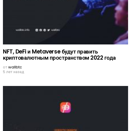
NFT, DeFi и Metaverse будут править
криптовалютным пространством 2022 года
от
wallbtc
5 лет назад