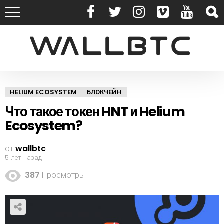
HELIUM ECOSYSTEM
БЛОКЧЕЙН
Что такое токен HNT и Helium
Ecosystem?
от
wallbtc
5 лет назад
387
Просмотры