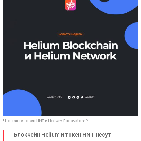
Что такое токен HNT и Helium Ecosystem?
Блокчейн Helium и токен HNT несут