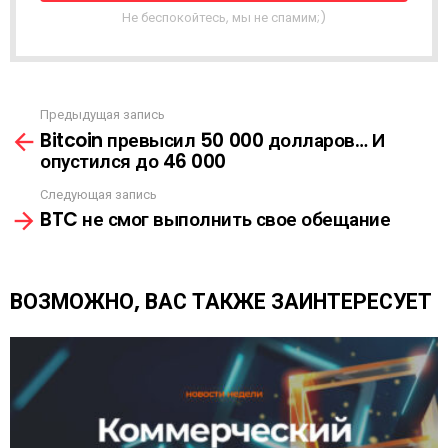
Я
Не беспокойтесь, мы не спамим;)
Р
А
С
С
Ы
Предыдущая запись
С
Л
Bitcoin превысил 50 000 долларов… И
м
К
опустился до 46 000
о
А
т
Следующая запись
р
BTC не смог выполнить свое обещание
е
т
ь
е
ВОЗМОЖНО, ВАС ТАКЖЕ ЗАИНТЕРЕСУЕТ
щ
е