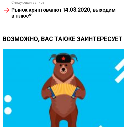
Следующая запись
р
Рынок криптовалют 14.03.2020, выходим
е
в плюс?
т
ь
е
щ
ВОЗМОЖНО, ВАС ТАКЖЕ ЗАИНТЕРЕСУЕТ
е