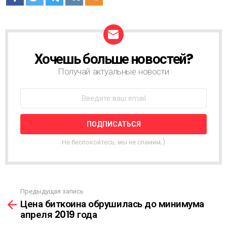
Хочешь больше новостей?
Н
О
Получай актуальные новости
В
О
С
Т
Н
А
Я
Не беспокойтесь, мы не спамим;)
Р
А
С
С
Ы
Предыдущая запись
С
Л
Цена биткоина обрушилась до минимума
м
К
апреля 2019 года
о
А
т