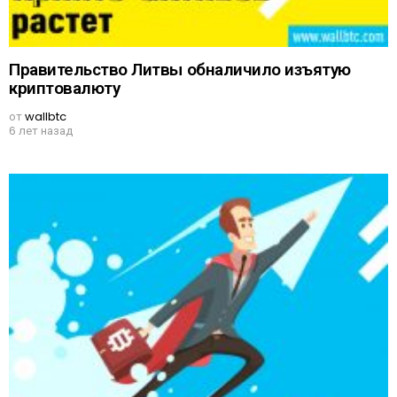
Правительство Литвы обналичило изъятую
криптовалюту
от
wallbtc
6 лет назад