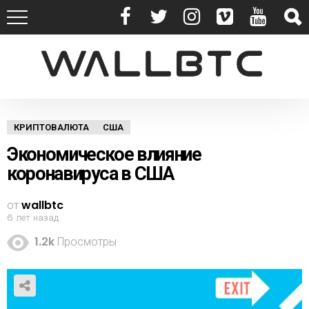
КРИПТОВАЛЮТА
США
Экономическое влияние
коронавируса в США
от
wallbtc
6 лет назад
1.2k
Просмотры