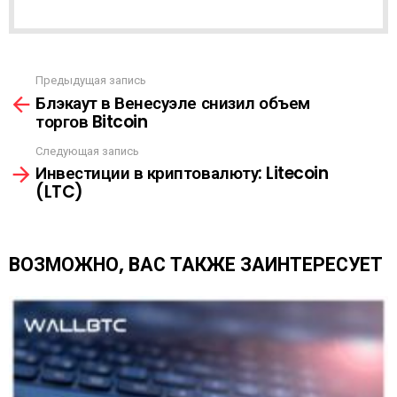
Р
А
С
С
Ы
Предыдущая запись
С
Л
Блэкаут в Венесуэле снизил объем
м
К
торгов Bitcoin
о
А
т
Следующая запись
р
Инвестиции в криптовалюту: Litecoin
е
(LTC)
т
ь
е
щ
ВОЗМОЖНО, ВАС ТАКЖЕ ЗАИНТЕРЕСУЕТ
е