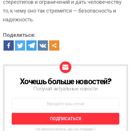
стереотипов и ограничений и дать человечеству
то, к чему оно так стремится — безопасность и
надежность.
Поделиться:
Хочешь больше новостей?
Н
О
Получай актуальные новости
В
О
С
Т
Н
А
Я
Не беспокойтесь, мы не спамим;)