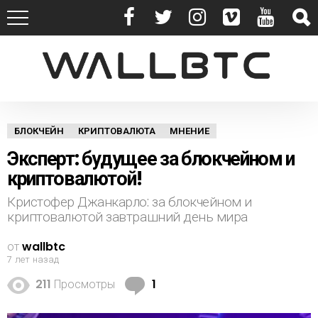
БЛОКЧЕЙН
КРИПТОВАЛЮТА
МНЕНИЕ
Эксперт: будущее за блокчейном и
криптовалютой!
Кристофер Джанкарло: за блокчейном и
криптовалютой завтрашний день мира
от
wallbtc
7 лет назад
К
211
Просмотры
1
о
м