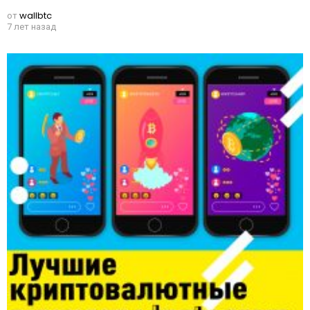
от
wallbtc
7 лет назад