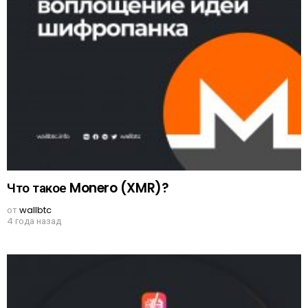
Что такое Monero (XMR)?
от
wallbtc
4 года назад