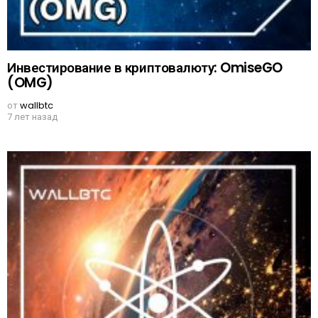
Инвестирование в криптовалюту: OmiseGO
(OMG)
от
wallbtc
7 лет назад