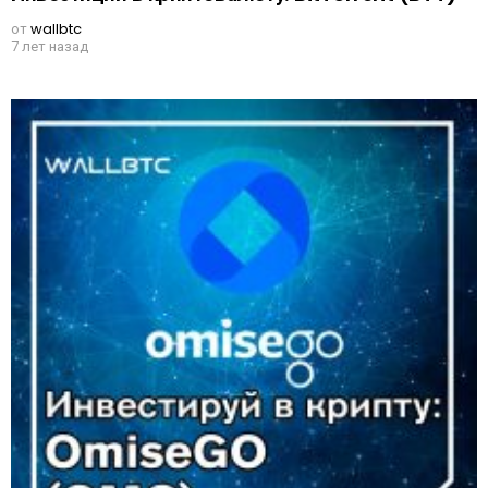
от
wallbtc
7 лет назад