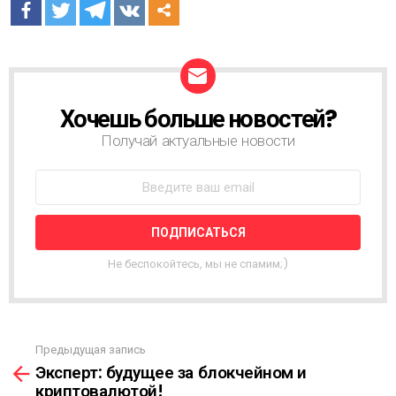
Хочешь больше новостей?
Н
О
Получай актуальные новости
В
О
С
Т
Н
А
Я
Не беспокойтесь, мы не спамим;)
Р
А
С
С
Ы
Предыдущая запись
С
Л
Эксперт: будущее за блокчейном и
м
К
криптовалютой!
о