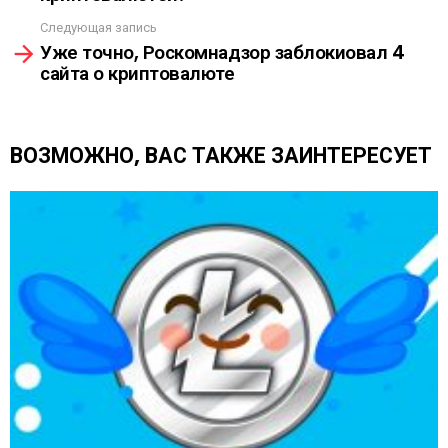
А
т
Следующая запись
р
Уже точно, Роскомнадзор заблокиовал 4
е
сайта о криптовалюте
т
ь
е
щ
ВОЗМОЖНО, ВАС ТАКЖЕ ЗАИНТЕРЕСУЕТ
е