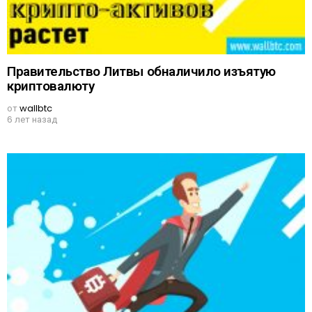
Правительство Литвы обналичило изъятую
криптовалюту
от
wallbtc
6 лет назад