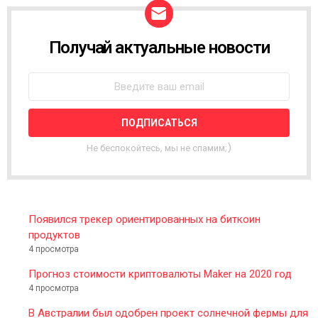
Получай актуальные новости
N
E
W
S
L
E
T
T
Не беспокойтесь, мы не спамим;)
E
R
Появился трекер ориентированных на биткоин
продуктов
4 просмотра
Прогноз стоимости криптовалюты Maker на 2020 год
4 просмотра
В Австралии был одобрен проект солнечной фермы для