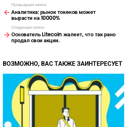
Ы
Предыдущая запись
С
Л
Аналитика: рынок токенов может
м
К
вырасти на 10000%
о
А
т
Следующая запись
р
Основатель Litecoin жалеет, что так рано
е
продал свои акции.
т
ь
е
щ
ВОЗМОЖНО, ВАС ТАКЖЕ ЗАИНТЕРЕСУЕТ
е