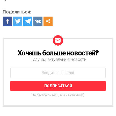
Поделиться:
Хочешь больше новостей?
Н
О
Получай актуальные новости
В
О
С
Т
Н
А
Я
Не беспокойтесь, мы не спамим;)
Р
А
С
С