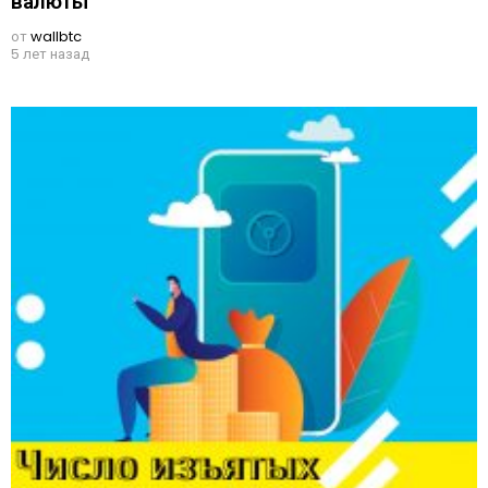
валюты
от
wallbtc
5 лет назад