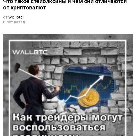
Что такое стейблкоины и чем они отличаются
от криптовалют
от
wallbtc
6 лет назад