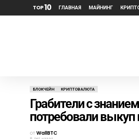
10
TOP
ГЛАВНАЯ
МАЙНИНГ
КРИПТ
БЛОКЧЕЙН
КРИПТОВАЛЮТА
Грабители с знанием
потребовали выкуп 
от
WallBTC
8 лет назад