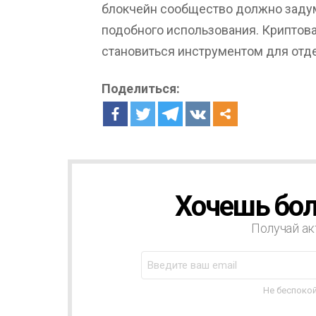
блокчейн сообщество должно задум
подобного использования. Криптов
становиться инструментом для отд
Поделиться:
Хочешь бол
Н
О
В
Получай ак
О
С
Т
Н
Не беспокой
А