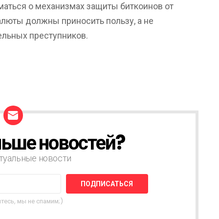
аться о механизмах защиты биткоинов от
алюты должны приносить пользу, а не
ельных преступников.
ьше новостей?
туальные новости
тесь, мы не спамим;)