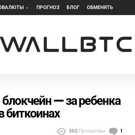
ОВАЛЮТЫ
ПРОГНОЗ
БЛОГ
ОБМЕНЯТЬ
 блокчейн — за ребенка
в биткоинах
К
362
Просмотры
1
о