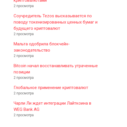
криптовалютами
2 просмотра
Соучредитель Tezos высказывается по
поводу токенизированных ценных бумаг и
будущего криптовалют
2 просмотра
Мальта одобрила блокчейн-
законодательство
2 просмотра
Bitcoin начал восстанавливать утраченные
позиции
2 просмотра
Глобальное применение криптовалют
2 просмотра
Чарли Ли ждет интеграции Лайткоина в
WEG Bank AG
2 просмотра