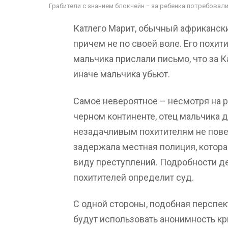
Грабители с знанием блокчейн - за ребенка потребовали
Катлего Марит, обычный африкански
причем не по своей воле. Его похит
мальчика прислали письмо, что за К
иначе мальчика убьют.
Самое невероятное – несмотря на 
черном континенте, отец мальчика да
незадачливым похитителям не пове
задержала местная полиция, котора
виду преступлений. Подробности д
похитителей определит суд.
С одной стороны, подобная перспек
будут использовать анонимность кр