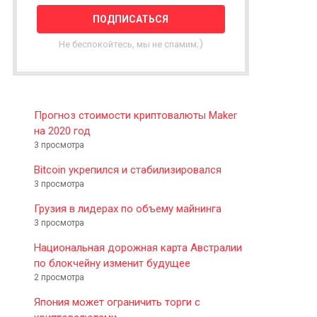
T
T
E
Не беспокойтесь, мы не спамим;)
R
Прогноз стоимости криптовалюты Maker
на 2020 год
3 просмотра
Bitcoin укрепился и стабилизировался
3 просмотра
Грузия в лидерах по объему майнинга
3 просмотра
Национальная дорожная карта Австралии
по блокчейну изменит будущее
2 просмотра
Япония может ограничить торги с