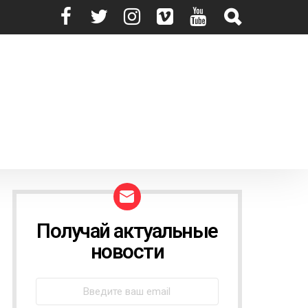
Получай актуальные
N
E
новости
W
S
L
E