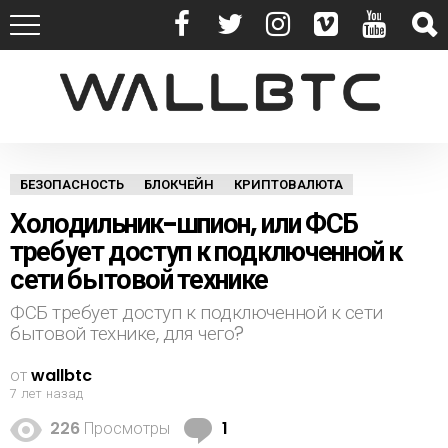
БЕЗОПАСНОСТЬ
БЛОКЧЕЙН
КРИПТОВАЛЮТА
Холодильник-шпион, или ФСБ
требует доступ к подключенной к
сети бытовой технике
ФСБ требует доступ к подключенной к сети
бытовой технике, для чего?
от
wallbtc
7 лет назад
К
226
Просмотры
1
о