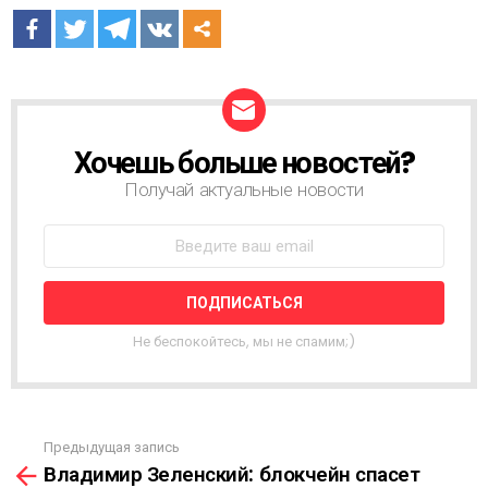
Хочешь больше новостей?
Н
О
Получай актуальные новости
В
О
С
Т
Н
А
Я
Не беспокойтесь, мы не спамим;)
Р
А
С
С
Ы
Предыдущая запись
С
Л
Владимир Зеленский: блокчейн спасет
м
К