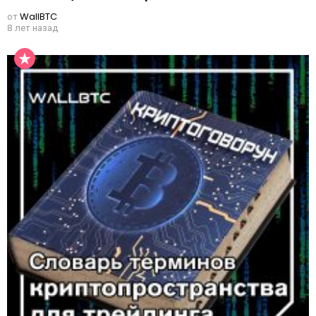
от
WallBTC
8 лет назад