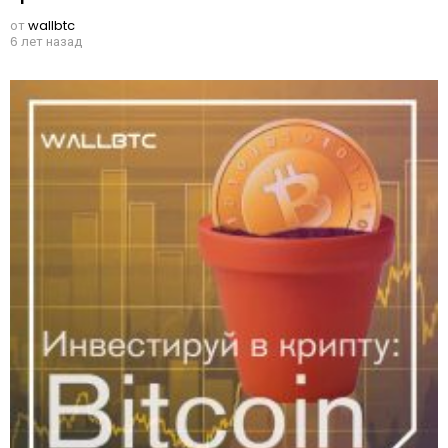
от
wallbtc
6 лет назад