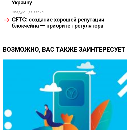
Украину
о
А
т
Следующая запись
р
CFTC: создание хорошей репутации
е
блокчейна — приоритет регулятора
т
ь
е
щ
ВОЗМОЖНО, ВАС ТАКЖЕ ЗАИНТЕРЕСУЕТ
е