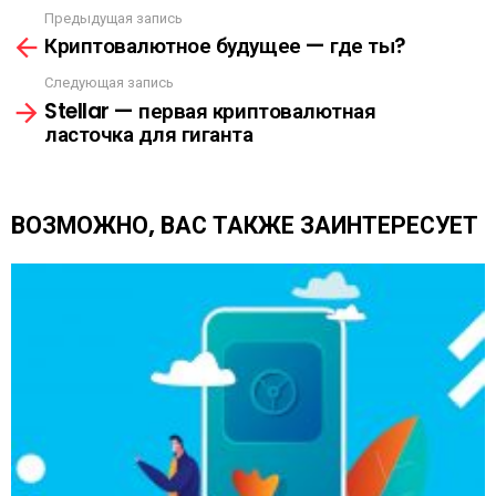
Ы
Предыдущая запись
С
Л
Криптовалютное будущее — где ты?
м
К
о
А
Следующая запись
т
Stellar — первая криптовалютная
р
ласточка для гиганта
е
т
ь
е
ВОЗМОЖНО, ВАС ТАКЖЕ ЗАИНТЕРЕСУЕТ
щ
е