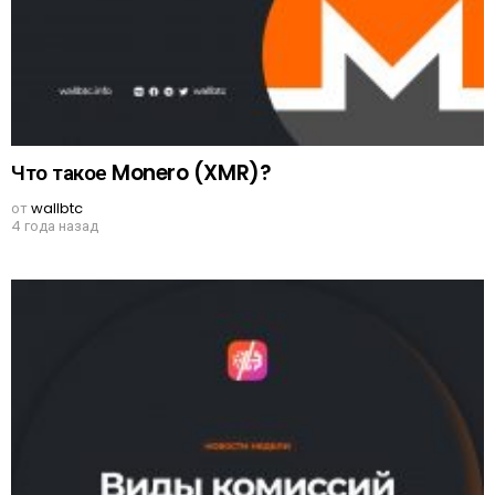
Что такое Monero (XMR)?
от
wallbtc
4 года назад