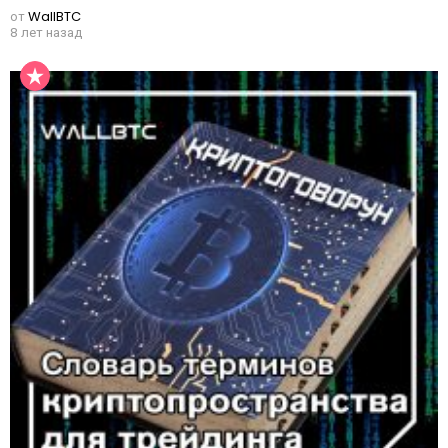
от
WallBTC
8 лет назад