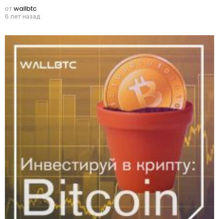
от
wallbtc
6 лет назад