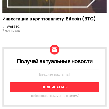
Инвестиции в криптовалюту: Bitcoin (BTC)
от
WallBTC
7 лет назад
Получай актуальные новости
N
E
W
S
L
E
T
T
Не беспокойтесь, мы не спамим;)
E
R