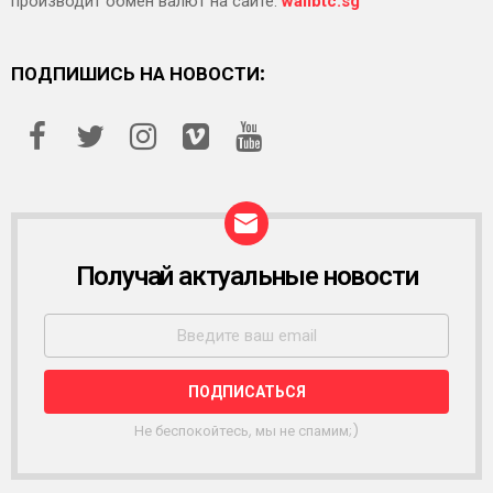
производит обмен валют на сайте:
wallbtc.sg
ПОДПИШИСЬ НА НОВОСТИ:
Получай актуальные новости
Р
А
С
С
Ы
Л
К
А
Не беспокойтесь, мы не спамим;)