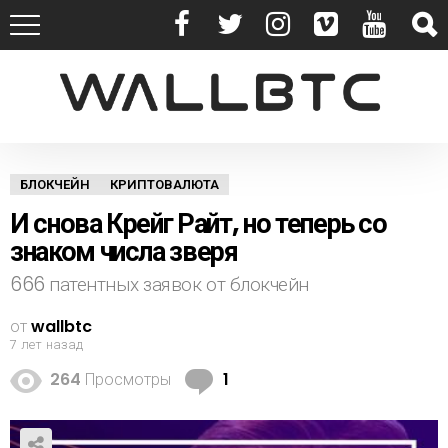
БЛОКЧЕЙН
КРИПТОВАЛЮТА
И снова Крейг Райт, но теперь со
знаком числа зверя
666 патентных заявок от блокчейн
от
wallbtc
7 лет назад
К
264
Просмотры
1
о
м
м
е