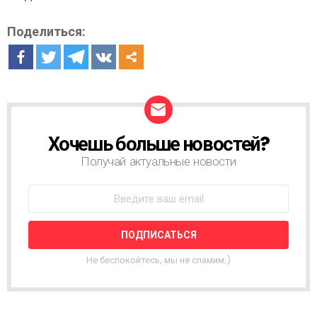
Поделиться:
Хочешь больше новостей?
Н
О
Получай актуальные новости
В
О
С
Т
Н
А
Я
Не беспокойтесь, мы не спамим;)
Р
А
С
С