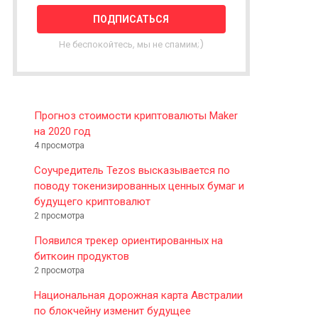
T
T
E
Не беспокойтесь, мы не спамим;)
R
Прогноз стоимости криптовалюты Maker
на 2020 год
4 просмотра
Соучредитель Tezos высказывается по
поводу токенизированных ценных бумаг и
будущего криптовалют
2 просмотра
Появился трекер ориентированных на
биткоин продуктов
2 просмотра
Национальная дорожная карта Австралии
по блокчейну изменит будущее