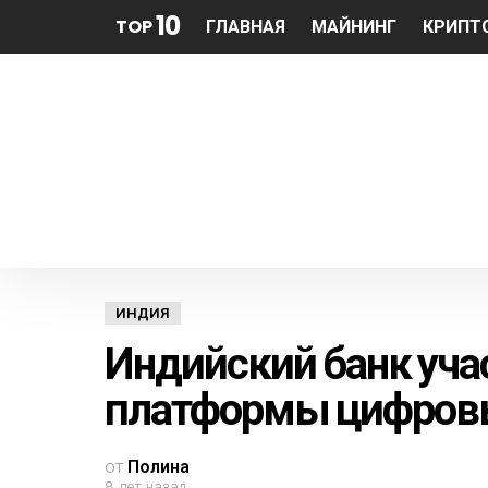
10
TOP
ГЛАВНАЯ
МАЙНИНГ
КРИПТ
ИНДИЯ
Индийский банк учас
платформы цифров
от
Полина
8 лет назад