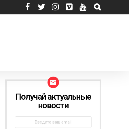
Получай актуальные
N
E
новости
W
S
L
E