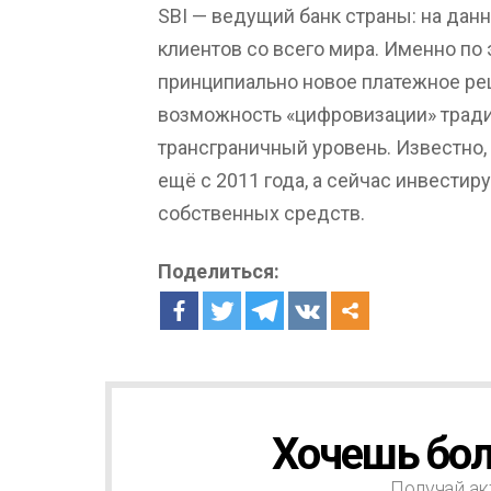
SBI — ведущий банк страны: на дан
клиентов со всего мира. Именно по 
принципиально новое платежное ре
возможность «цифровизации» тради
трансграничный уровень. Известно, 
ещё с 2011 года, а сейчас инвестир
собственных средств.
Поделиться:
Хочешь бол
Н
О
В
Получай ак