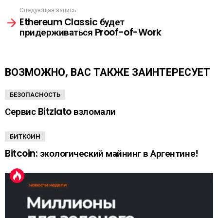
т
Следующая запись
р
Ethereum Classic будет
е
придерживаться Proof-of-Work
т
ь
е
щ
ВОЗМОЖНО, ВАС ТАКЖЕ ЗАИНТЕРЕСУЕТ
е
БЕЗОПАСНОСТЬ
Сервис Bitzlato взломали
БИТКОИН
Bitcoin: экологический майнинг в Аргентине!