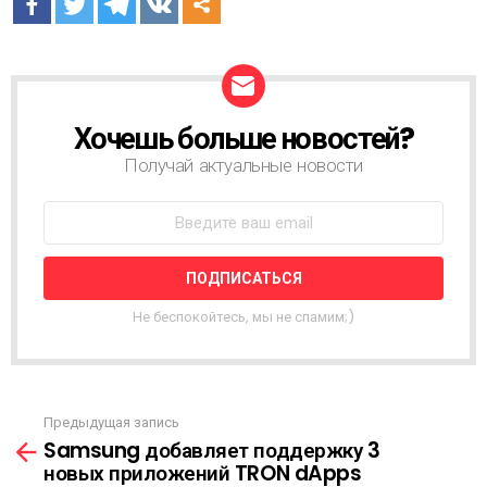
Хочешь больше новостей?
Н
О
Получай актуальные новости
В
О
С
Т
Н
А
Я
Не беспокойтесь, мы не спамим;)
Р
А
С
С
Ы
Предыдущая запись
С
Л
Samsung добавляет поддержку 3
м
К
новых приложений TRON dApps
о
А