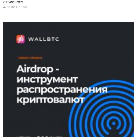
от
wallbtc
4 года назад