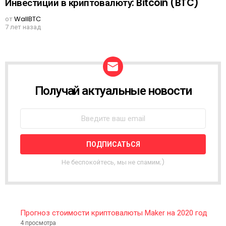
Инвестиции в криптовалюту: Bitcoin (BTC)
от
WallBTC
7 лет назад
Получай актуальные новости
N
E
W
S
L
E
T
T
Не беспокойтесь, мы не спамим;)
E
R
Прогноз стоимости криптовалюты Maker на 2020 год
4 просмотра