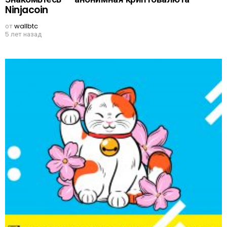
Ninjacoin
от
wallbtc
5 лет назад