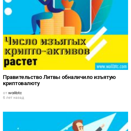
Правительство Литвы обналичило изъятую
криптовалюту
от
wallbtc
6 лет назад