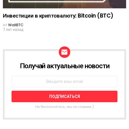
Инвестиции в криптовалюту: Bitcoin (BTC)
от
WallBTC
7 лет назад
Получай актуальные новости
N
E
W
S
L
E
T
T
Не беспокойтесь, мы не спамим;)
E
R