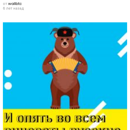
от
wallbtc
6 лет назад