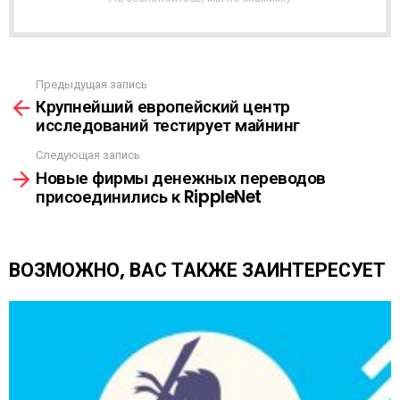
Р
А
С
С
Ы
Предыдущая запись
С
Л
Крупнейший европейский центр
м
К
исследований тестирует майнинг
о
А
т
Следующая запись
р
Новые фирмы денежных переводов
е
присоединились к RippleNet
т
ь
е
щ
ВОЗМОЖНО, ВАС ТАКЖЕ ЗАИНТЕРЕСУЕТ
е