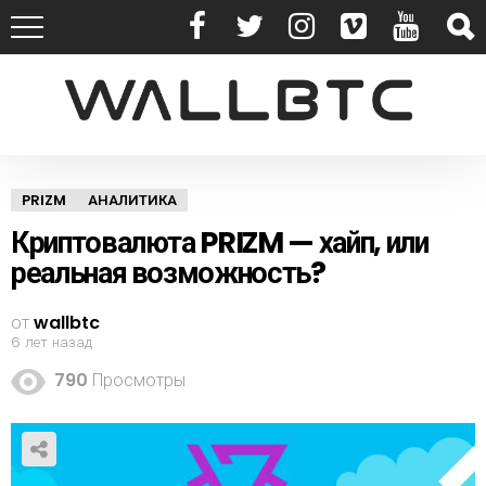
PRIZM
АНАЛИТИКА
Криптовалюта PRIZM — хайп, или
реальная возможность?
от
wallbtc
6 лет назад
790
Просмотры