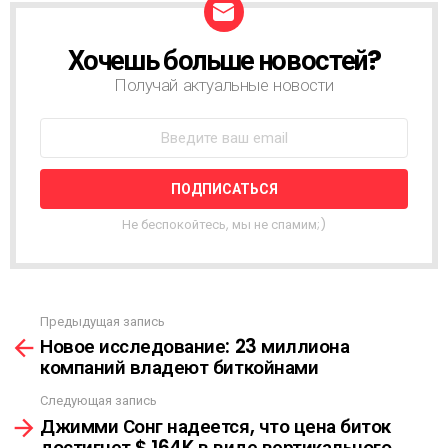
Хочешь больше новостей?
Н
О
Получай актуальные новости
В
О
С
Т
Н
А
Я
Не беспокойтесь, мы не спамим;)
Р
А
С
С
Ы
Предыдущая запись
С
Л
Новое исследование: 23 миллиона
м
К
компаний владеют биткойнами
о
А
т
Следующая запись
р
Джимми Сонг надеется, что цена биток
е
достигнет $ 164K в виде вертикального