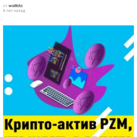
от
wallbtc
6 лет назад