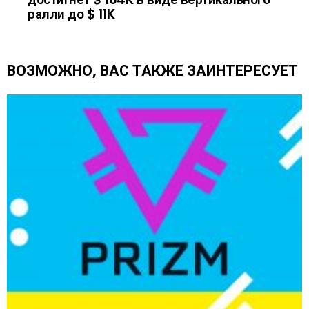
т
ралли до $ 11K
ь
е
щ
е
ВОЗМОЖНО, ВАС ТАКЖЕ ЗАИНТЕРЕСУЕТ