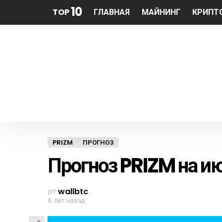
10
TOP
ГЛАВНАЯ
МАЙНИНГ
КРИПТ
PRIZM
ПРОГНОЗ
Прогноз PRIZM на и
от
wallbtc
6 лет назад