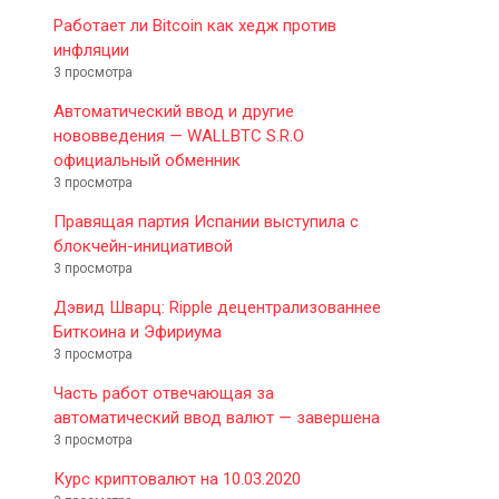
Работает ли Bitcoin как хедж против
инфляции
3 просмотра
Автоматический ввод и другие
нововведения — WALLBTC S.R.O
официальный обменник
3 просмотра
Правящая партия Испании выступила с
блокчейн-инициативой
3 просмотра
Дэвид Шварц: Ripple децентрализованнее
Биткоина и Эфириума
3 просмотра
Часть работ отвечающая за
автоматический ввод валют — завершена
3 просмотра
Курс криптовалют на 10.03.2020