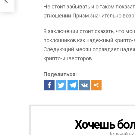
Не стоит забывать и о таком показат
отношении Призм значительно возр
В заключении стоит сказать, что м
поклонников как надежный крипто-а
Следующий месяц оправдает надеж
крипто-инвесторов.
Поделиться:
Хочешь бол
Н
О
В
Получай ак