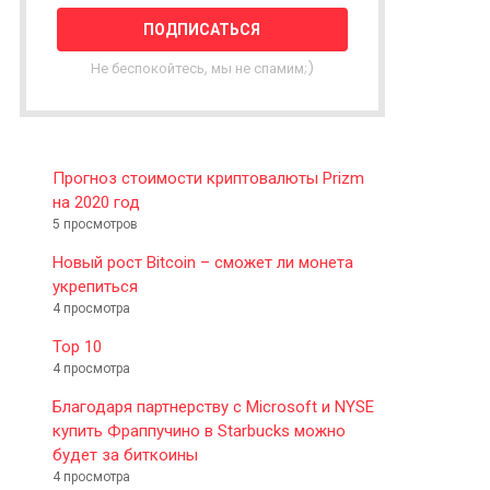
T
T
E
Не беспокойтесь, мы не спамим;)
R
Прогноз стоимости криптовалюты Prizm
на 2020 год
5 просмотров
Новый рост Bitcoin – сможет ли монета
укрепиться
4 просмотра
Top 10
4 просмотра
Благодаря партнерству с Microsoft и NYSE
купить Фраппучино в Starbucks можно
будет за биткоины
4 просмотра