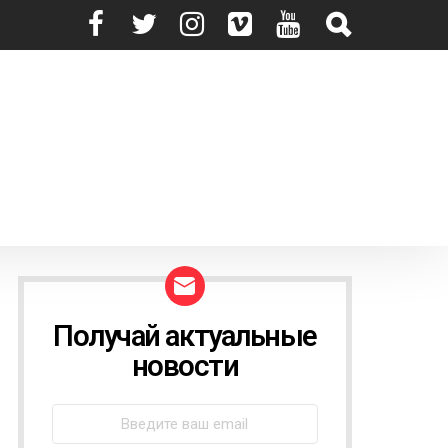
Получай актуальные
N
E
новости
W
S
L
E