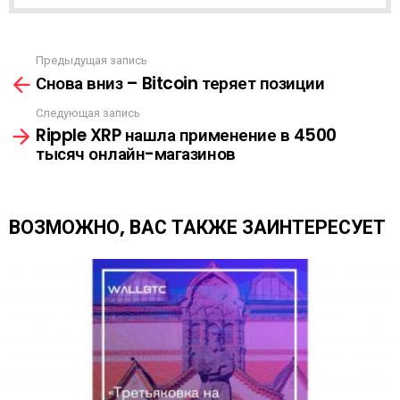
А
С
С
Ы
Предыдущая запись
С
Л
Снова вниз – Bitcoin теряет позиции
м
К
о
А
Следующая запись
т
Ripple XRP нашла применение в 4500
р
тысяч онлайн-магазинов
е
т
ь
е
ВОЗМОЖНО, ВАС ТАКЖЕ ЗАИНТЕРЕСУЕТ
щ
е