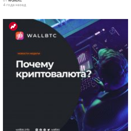
от
wallbtc
4 года назад