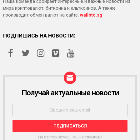
Наша команда собирает интересные и важные новости из
мира криптовалют, биткоина и альткоинов. А также
производит обмен валют на сайте:
wallbtc.sg
ПОДПИШИСЬ НА НОВОСТИ:
Получай актуальные новости
Р
А
С
С
Ы
Л
К
А
Не беспокойтесь, мы не спамим;)