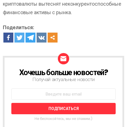
криптовалюты вытеснят неконкурентоспособные
финансовые активы с рынка.
Поделиться:
Хочешь больше новостей?
Н
О
Получай актуальные новости
В
О
С
Т
Н
А
Я
Не беспокойтесь, мы не спамим;)
Р