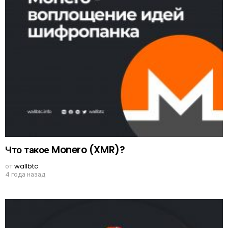
Что такое Monero (XMR)?
от
wallbtc
4 года назад