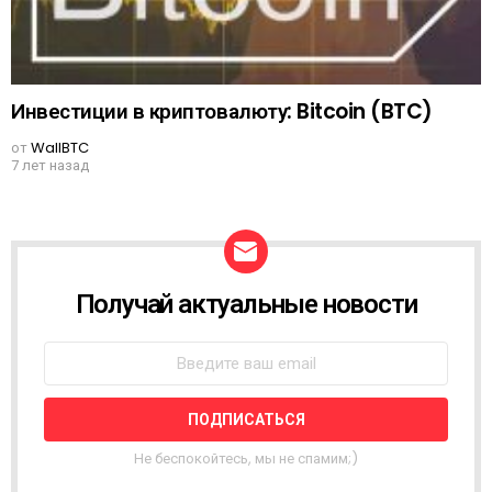
Инвестиции в криптовалюту: Bitcoin (BTC)
от
WallBTC
7 лет назад
Получай актуальные новости
N
E
W
S
L
E
T
T
Не беспокойтесь, мы не спамим;)
E