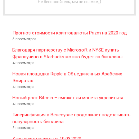
T
Не беспокойтесь, мы не спамим;)
E
R
Прогноз стоимости криптовалюты Prizm на 2020 год
5 просмотров
Благодаря партнерству с Microsoft и NYSE купить
Фраппучино в Starbucks можно будет за биткоины
4 просмотра
Новая площадка Ripple в Объединенных Арабских
Эмиратах
4 просмотра
Новый рост Bitcoin – сможет ли монета укрепиться
4 просмотра
Гиперинфляция в Венесуэле продолжает подстегивать
популярность биткоина
3 просмотра
Курс криптовалют на 10.03.2020