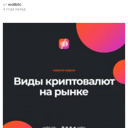
от
wallbtc
4 года назад