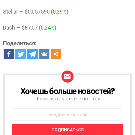
Stellar — $0,057590 (
0,39%
)
Dash — $87,07 (
0,24%
)
Поделиться:
Хочешь больше новостей?
Н
О
Получай актуальные новости
В
О
С
Т
Н
А