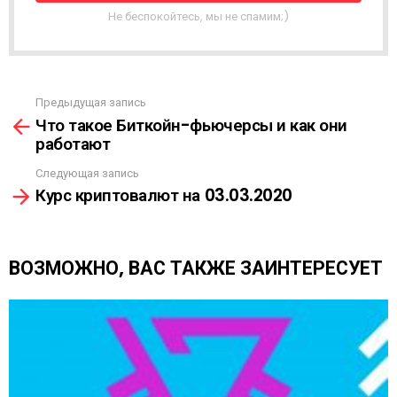
Я
Не беспокойтесь, мы не спамим;)
Р
А
С
С
Ы
Предыдущая запись
С
Л
Что такое Биткойн-фьючерсы и как они
м
К
работают
о
А
т
Следующая запись
р
Курс криптовалют на 03.03.2020
е
т
ь
е
ВОЗМОЖНО, ВАС ТАКЖЕ ЗАИНТЕРЕСУЕТ
щ
е