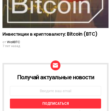
Инвестиции в криптовалюту: Bitcoin (BTC)
от
WallBTC
7 лет назад
Получай актуальные новости
N
E
W
S
L
E
T