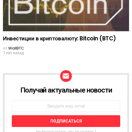
Инвестиции в криптовалюту: Bitcoin (BTC)
от
WallBTC
7 лет назад
Получай актуальные новости
N
E
W
S
L
E
T
T
Не беспокойтесь, мы не спамим;)