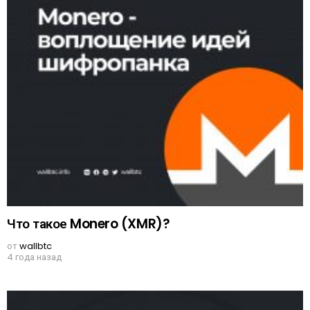
Что такое Monero (XMR)?
от
wallbtc
4 года назад