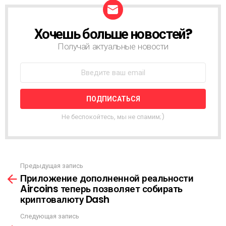
Хочешь больше новостей?
Н
О
Получай актуальные новости
В
О
С
Т
Н
А
Я
Не беспокойтесь, мы не спамим;)
Р
А
С
С
Ы
Предыдущая запись
С
Л
Приложение дополненной реальности
м
К
Aircoins теперь позволяет собирать
о
А
криптовалюту Dash
т
р
Следующая запись
е