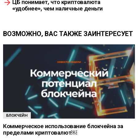
ЦБ понимает, что криптовалюта
т
«удобнее», чем наличные деньги
ь
е
щ
е
ВОЗМОЖНО, ВАС ТАКЖЕ ЗАИНТЕРЕСУЕТ
БЛОКЧЕЙН
Коммерческое использование блокчейна за
пределами криптовалют￼