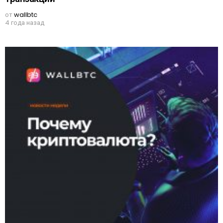
от
wallbtc
4 года назад