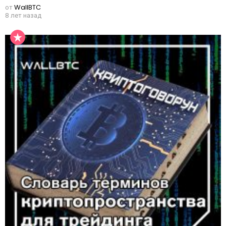
от
WallBTC
8 лет назад