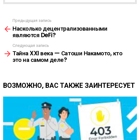
А
С
С
Ы
Предыдущая запись
С
Л
Насколько децентрализованными
м
К
являются DeFi?
о
А
т
Следующая запись
р
Тайна XXI века — Сатоши Накамото, кто
е
это на самом деле?
т
ь
е
щ
ВОЗМОЖНО, ВАС ТАКЖЕ ЗАИНТЕРЕСУЕТ
е