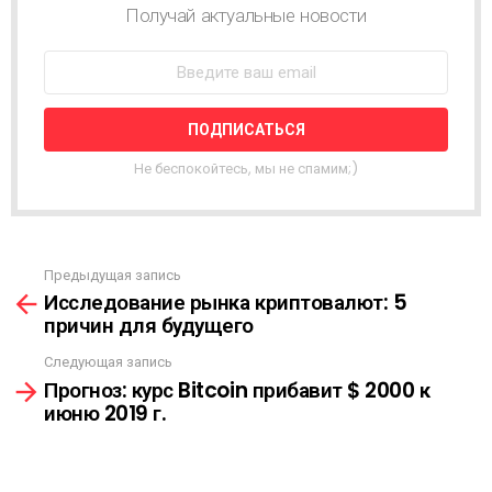
О
Получай актуальные новости
В
О
С
Т
Н
А
Я
Не беспокойтесь, мы не спамим;)
Р
А
С
С
Ы
Предыдущая запись
С
Л
Исследование рынка криптовалют: 5
м
К
причин для будущего
о
А
т
Следующая запись
р
Прогноз: курс Bitcoin прибавит $ 2000 к
е
июню 2019 г.
т
ь
е