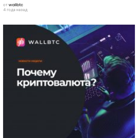
от
wallbtc
4 года назад