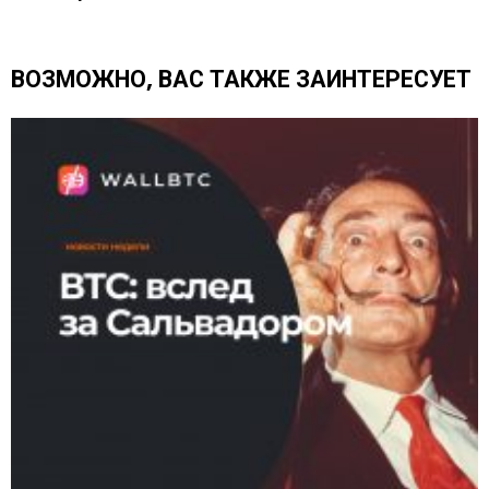
ь
е
щ
ВОЗМОЖНО, ВАС ТАКЖЕ ЗАИНТЕРЕСУЕТ
е