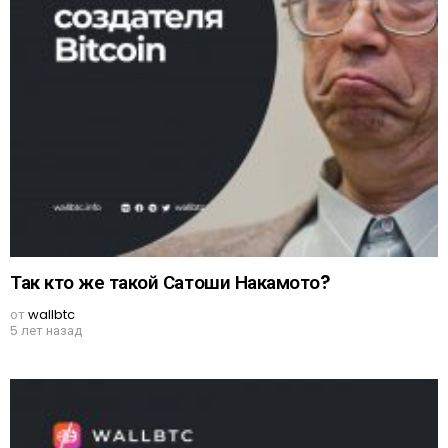
Так кто же такой Сатоши Накамото?
от
wallbtc
5 лет назад