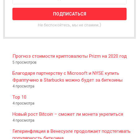
L
E
T
T
Не беспокойтесь, мы не спамим;)
E
R
Прогноз стоимости криптовалюты Prizm на 2020 год
5 просмотров
Благодаря партнерству с Microsoft и NYSE купить
Фраппучино в Starbucks можно будет за биткоины
4 просмотра
Top 10
4 просмотра
Новый рост Bitcoin – сможет ли монета укрепиться
4 просмотра
Гиперинфляция в Венесуэле продолжает подстегивать
популярность биткоина