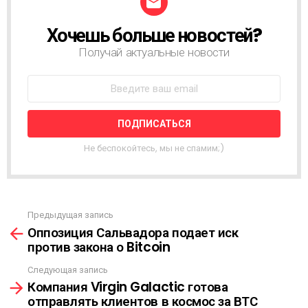
Хочешь больше новостей?
Н
О
Получай актуальные новости
В
О
С
Т
Н
А
Я
Не беспокойтесь, мы не спамим;)
Р
А
С
С
Ы
Предыдущая запись
С
Л
Оппозиция Сальвадора подает иск
м
К
против закона о Bitcoin
о
А
т
Следующая запись
р
Компания Virgin Galactic готова
е
отправлять клиентов в космос за ВТС
т