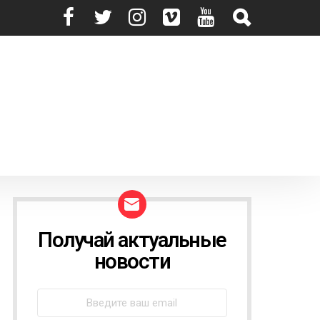
Получай актуальные
N
E
новости
W
S
L
E