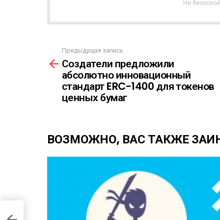
Н
Не беспокой
А
Я
Р
А
Предыдущая запись
С
С
Создатели предложили
С
м
Ы
абсолютно инновационный
о
Л
стандарт ERC-1400 для токенов
т
К
р
ценных бумаг
А
е
т
ь
ВОЗМОЖНО, ВАС ТАКЖЕ ЗАИ
е
щ
е