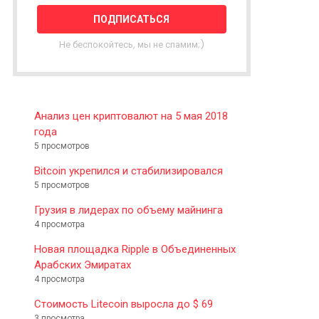
T
T
E
Не беспокойтесь, мы не спамим;)
R
Анализ цен криптовалют на 5 мая 2018
года
5 просмотров
Bitcoin укрепился и стабилизировался
5 просмотров
Грузия в лидерах по объему майнинга
4 просмотра
Новая площадка Ripple в Объединенных
Арабских Эмиратах
4 просмотра
Стоимость Litecoin выросла до $ 69
3 просмотра