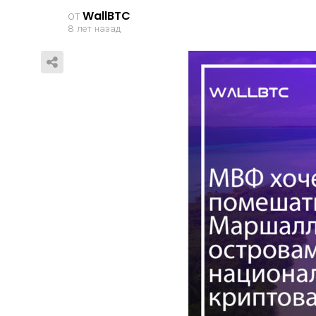
от
WallBTC
8 лет назад