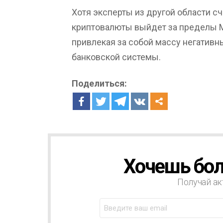
Хотя эксперты из другой области сч
криптовалюты выйдет за пределы 
привлекая за собой массу негатив
банковской системы.
Поделиться:
Хочешь бол
Н
О
В
Получай ак
О
С
Т