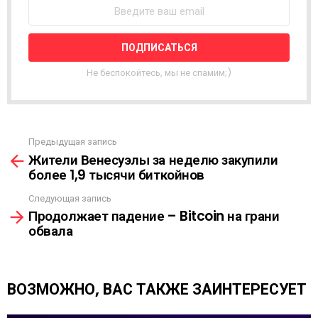
С
Т
Н
А
Я
Не беспокойтесь, мы не спамим;)
Р
А
С
С
Ы
Предыдущая запись
С
Л
Жители Венесуэлы за неделю закупили
м
К
более 1,9 тысячи биткойнов
о
А
т
Следующая запись
р
Продолжает падение – Bitcoin на грани
е
обвала
т
ь
е
щ
ВОЗМОЖНО, ВАС ТАКЖЕ ЗАИНТЕРЕСУЕТ
е