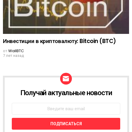
Инвестиции в криптовалюту: Bitcoin (BTC)
от
WallBTC
7 лет назад
Получай актуальные новости
N
E
W
S
L
E
T