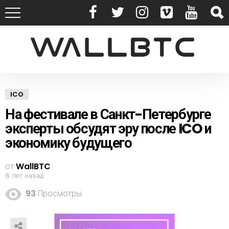
ICO
На фестивале в Санкт-Петербурге
эксперты обсудят эру после ICO и
экономику будущего
от
WallBTC
8 лет назад
93
Просмотры