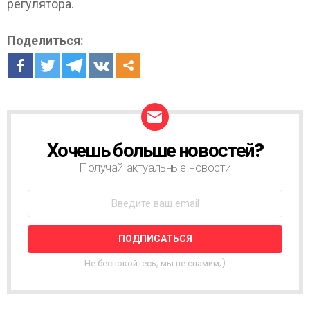
регулятора.
Поделиться:
Хочешь больше новостей?
Н
О
Получай актуальные новости
В
О
С
Т
Н
А
Я
Не беспокойтесь, мы не спамим;)
Р
А
С