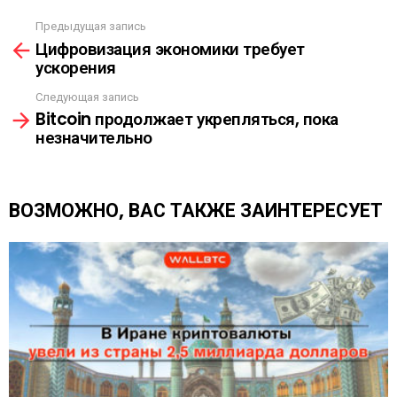
С
Ы
Предыдущая запись
С
Л
Цифровизация экономики требует
м
К
ускорения
о
А
т
Следующая запись
р
Bitcoin продолжает укрепляться, пока
е
незначительно
т
ь
е
щ
ВОЗМОЖНО, ВАС ТАКЖЕ ЗАИНТЕРЕСУЕТ
е