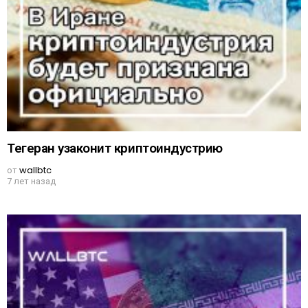
Тегеран узаконит криптоиндустрию
от
wallbtc
7 лет назад