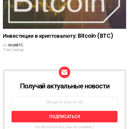
Инвестиции в криптовалюту: Bitcoin (BTC)
от
WallBTC
7 лет назад
Получай актуальные новости
N
E
W
S
L
E
T
T
Не беспокойтесь, мы не спамим;)