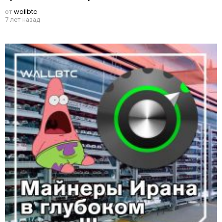
от
wallbtc
7 лет назад