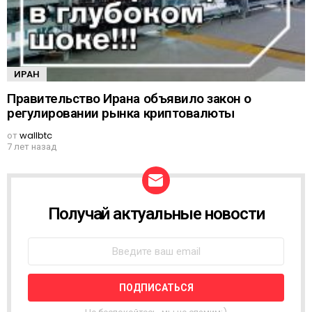
ИРАН
Правительство Ирана объявило закон о
регулировании рынка криптовалюты
от
wallbtc
7 лет назад
Получай актуальные новости
Н
О
В
О
С
Т
Н
А