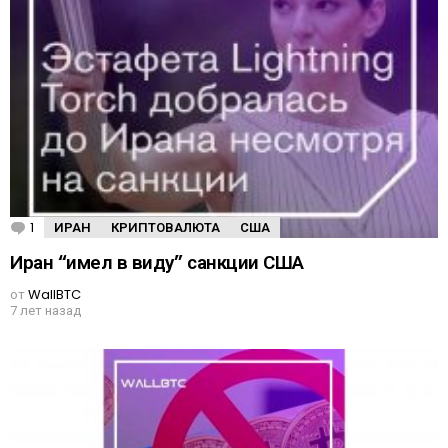
1
К
ИРАН
КРИПТОВАЛЮТА
США
о
м
Иран “имел в виду” санкции США
м
е
от
WallBTC
н
7 лет назад
т
а
р
и
й