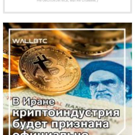
Не беспокойтесь, мы не спамим;)
Я
Р
А
С
С
Ы
Л
К
А