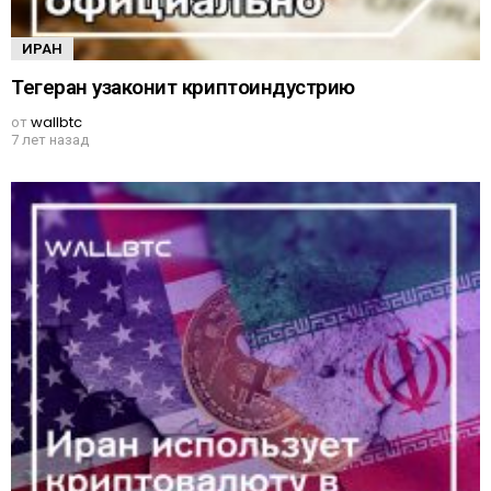
ИРАН
Тегеран узаконит криптоиндустрию
от
wallbtc
7 лет назад