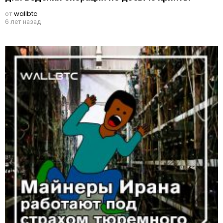
от
wallbtc
6 лет назад