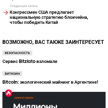
р
Следующая запись
е
Конгрессмен США предлагает
т
национальную стратегию блокчейна,
ь
чтобы победить Китай
е
щ
е
ВОЗМОЖНО, ВАС ТАКЖЕ ЗАИНТЕРЕСУЕТ
БЕЗОПАСНОСТЬ
Сервис Bitzlato взломали
БИТКОИН
Bitcoin: экологический майнинг в Аргентине!