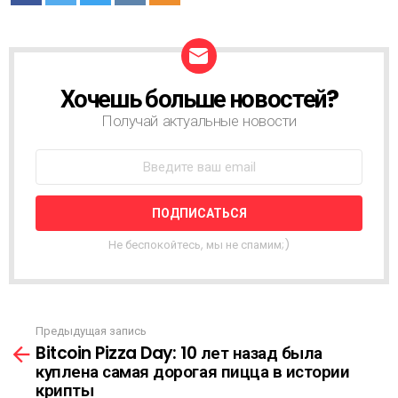
Хочешь больше новостей?
Н
О
Получай актуальные новости
В
О
С
Т
Н
А
Я
Не беспокойтесь, мы не спамим;)
Р
А
С
С
Ы
Предыдущая запись
С
Л
Bitcoin Pizza Day: 10 лет назад была
м
К
куплена самая дорогая пицца в истории
о
А
крипты
т