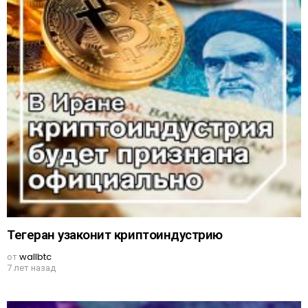
Тегеран узаконит криптоиндустрию
от
wallbtc
7 лет назад