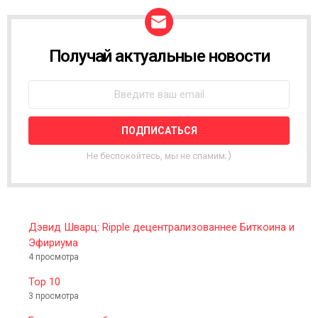
Получай актуальные новости
N
E
W
S
L
E
T
T
Не беспокойтесь, мы не спамим;)
E
R
Дэвид Шварц: Ripple децентрализованнее Биткоина и
Эфириума
4 просмотра
Top 10
3 просмотра