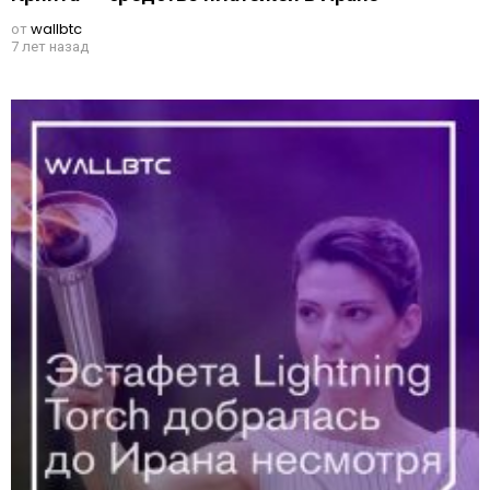
от
wallbtc
7 лет назад