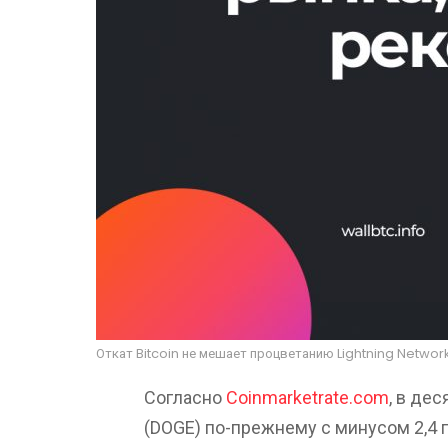
Откат Bitcoin не мешает процветанию Lightning Networ
Согласно
Coinmarketrate.com
, в де
(DOGE) по-прежнему с минусом 2,4 