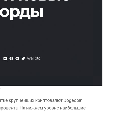
k
сятке крупнейших криптовалют Dogecoin
процента. На нижнем уровне наибольшие