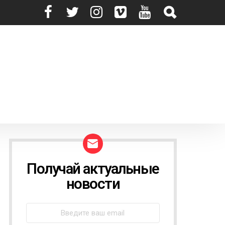
Получай актуальные
N
E
новости
W
S
L
E