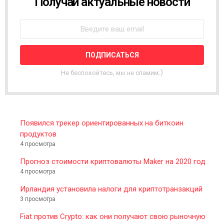
Получай актуальные новости
N
E
W
S
L
E
T
T
Не беспокойтесь, мы не спамим;)
E
R
Появился трекер ориентированных на биткоин
продуктов
4 просмотра
Прогноз стоимости криптовалюты Maker на 2020 год
4 просмотра
Ирландия установила налоги для криптотранзакций
3 просмотра
Fiat против Crypto: как они получают свою рыночную