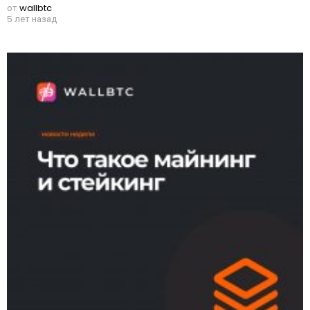
от
wallbtc
5 лет назад