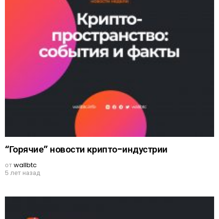
“Горячие” новости крипто-индустрии
от
wallbtc
5 лет назад