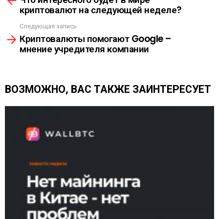
К
криптовалют на следующей неделе?
о
А
т
Следующая запись
р
Криптовалюты помогают Google –
е
мнение учредителя компании
т
ь
е
щ
ВОЗМОЖНО, ВАС ТАКЖЕ ЗАИНТЕРЕСУЕТ
е