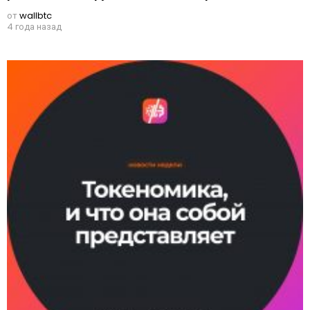
от
wallbtc
4 года назад