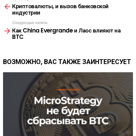
Л
Криптовалюты, и вызов банковской
м
К
индустрии
о
А
т
Следующая запись
р
Как China Evergrande и Лаос влияют на
е
BTC
т
ь
е
щ
ВОЗМОЖНО, ВАС ТАКЖЕ ЗАИНТЕРЕСУЕТ
е