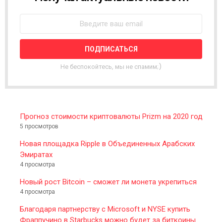
E
W
S
L
E
T
T
Не беспокойтесь, мы не спамим;)
E
R
Прогноз стоимости криптовалюты Prizm на 2020 год
5 просмотров
Новая площадка Ripple в Объединенных Арабских
Эмиратах
4 просмотра
Новый рост Bitcoin – сможет ли монета укрепиться
4 просмотра
Благодаря партнерству с Microsoft и NYSE купить
Фраппучино в Starbucks можно будет за биткоины