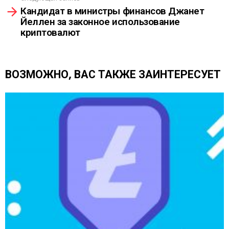
т
Кандидат в министры финансов Джанет
ь
Йеллен за законное использование
е
криптовалют
щ
е
ВОЗМОЖНО, ВАС ТАКЖЕ ЗАИНТЕРЕСУЕТ