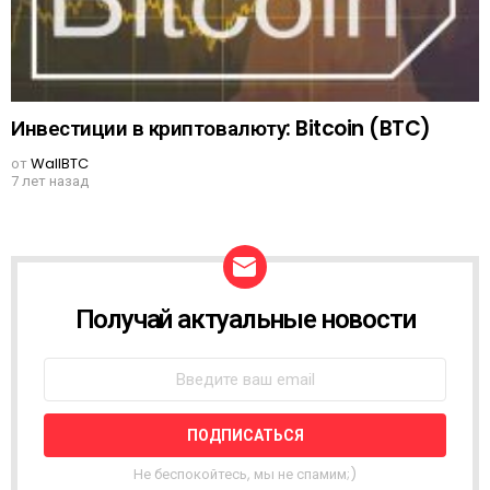
Инвестиции в криптовалюту: Bitcoin (BTC)
от
WallBTC
7 лет назад
Получай актуальные новости
N
E
W
S
L
E
T
T
Не беспокойтесь, мы не спамим;)