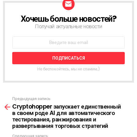
Хочешь больше новостей?
Н
О
Получай актуальные новости
В
О
С
Т
Н
А
Я
Не беспокойтесь, мы не спамим;)
Р
А
С
С
Ы
Предыдущая запись
С
Л
Cryptohopper запускает единственный
м
К
в своем роде AI для автоматического
о
А
тестирования, ранжирования и
т
развертывания торговых стратегий
р
е
Следующая запись