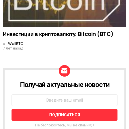
Инвестиции в криптовалюту: Bitcoin (BTC)
от
WallBTC
7 лет назад
Получай актуальные новости
N
E
W
S
L
E
T
T
Не беспокойтесь, мы не спамим;)