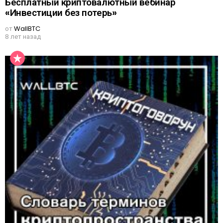
Бесплатный криптовалютный вебинар
«Инвестиции без потерь»
от
WallBTC
8 лет назад