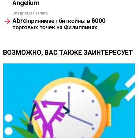
Angelium
т
р
Следующая запись
е
Abra принимает биткойны в 6000
т
торговых точек на Филиппинах
ь
е
щ
е
ВОЗМОЖНО, ВАС ТАКЖЕ ЗАИНТЕРЕСУЕТ