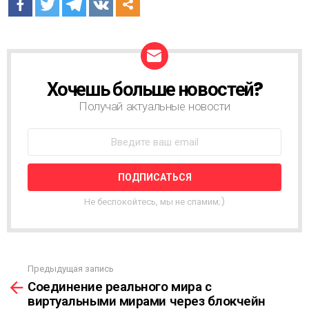
Хочешь больше новостей?
Н
О
Получай актуальные новости
В
О
С
Т
Н
А
Я
Не беспокойтесь, мы не спамим;)
Р
А
С
С
Ы
Предыдущая запись
С
Л
Соединение реального мира с
м
К
виртуальными мирами через блокчейн
о
А