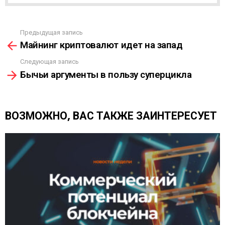
С
С
Ы
Предыдущая запись
С
Л
Майнинг криптовалют идет на запад
м
К
о
А
Следующая запись
т
Бычьи аргументы в пользу суперцикла
р
е
т
ь
ВОЗМОЖНО, ВАС ТАКЖЕ ЗАИНТЕРЕСУЕТ
е
щ
е