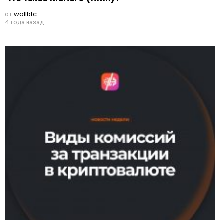
от
wallbtc
4 года назад