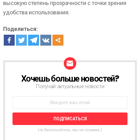
высокую степень прозрачности с точки зрения
удобства использования.
Поделиться:
Хочешь больше новостей?
Н
О
Получай актуальные новости
В
О
С
Т
Н
А
Я
Не беспокойтесь, мы не спамим;)
Р
А