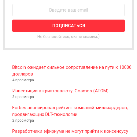
W
S
L
E
T
T
Не беспокойтесь, мы не спамим;)
E
R
Bitcoin ожидает сильное сопротивление на пути к 10000
долларов
4 просмотра
Инвестиции в криптовалюту: Cosmos (ATOM)
3 просмотра
Forbes анонсировал рейтинг компаний-миллиардеров,
продвигающих DLT-технологии
2 просмотра
Разработчики эфириума не могут прийти к консенсусу