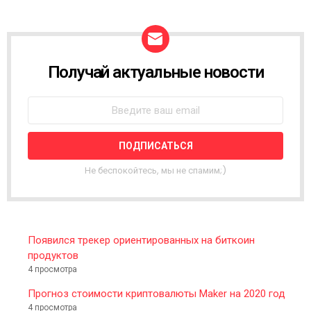
Получай актуальные новости
N
E
W
S
L
E
T
T
Не беспокойтесь, мы не спамим;)
E
R
Появился трекер ориентированных на биткоин
продуктов
4 просмотра
Прогноз стоимости криптовалюты Maker на 2020 год
4 просмотра