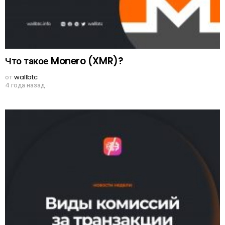
Что такое Monero (XMR)?
от
wallbtc
4 года назад