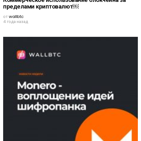
пределами криптовалют￼
от
wallbtc
4 года назад