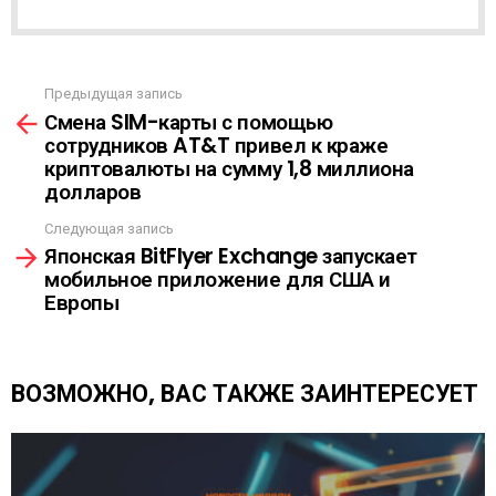
Р
А
С
С
Ы
Предыдущая запись
С
Л
Смена SIM-карты с помощью
м
К
сотрудников AT&T привел к краже
о
А
криптовалюты на сумму 1,8 миллиона
т
долларов
р
е
Следующая запись
т
Японская BitFlyer Exchange запускает
ь
мобильное приложение для США и
е
Европы
щ
е
ВОЗМОЖНО, ВАС ТАКЖЕ ЗАИНТЕРЕСУЕТ