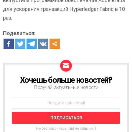
выпустила программное обеспечение Accelerator
для ускорения транзакций Hyperledger Fabric в 10
раз.
Поделиться:
Хочешь больше новостей?
Н
О
Получай актуальные новости
В
О
С
Т
Н
А
Я
Не беспокойтесь, мы не спамим;)