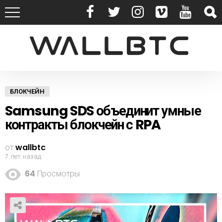
БЛОКЧЕЙН
Samsung SDS объединит умные
контракты блокчейн с RPA
от
wallbtc
7 лет назад
64
Просмотры