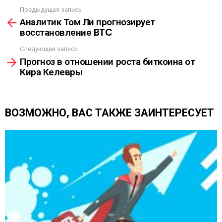
Ы
Предыдущая запись
С
Л
Аналитик Том Ли прогнозирует
м
К
восстановление BTC
о
А
т
Следующая запись
р
Прогноз в отношении роста биткоина от
е
Кира Келевры
т
ь
е
щ
ВОЗМОЖНО, ВАС ТАКЖЕ ЗАИНТЕРЕСУЕТ
е