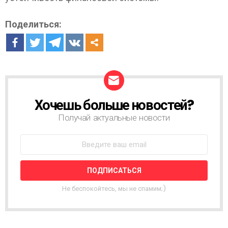
Поделиться:
Хочешь больше новостей?
Н
О
Получай актуальные новости
В
О
С
Т
Н
А
Я
Не беспокойтесь, мы не спамим;)
Р
А
С
С