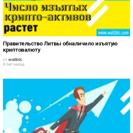
Правительство Литвы обналичило изъятую
криптовалюту
от
wallbtc
6 лет назад