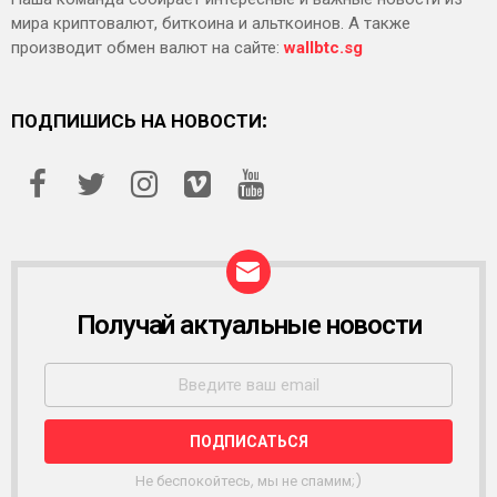
мира криптовалют, биткоина и альткоинов. А также
производит обмен валют на сайте:
wallbtc.sg
ПОДПИШИСЬ НА НОВОСТИ:
Получай актуальные новости
Р
А
С
С
Ы
Л
К
А
Не беспокойтесь, мы не спамим;)