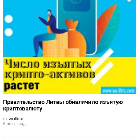
Правительство Литвы обналичило изъятую
криптовалюту
от
wallbtc
6 лет назад