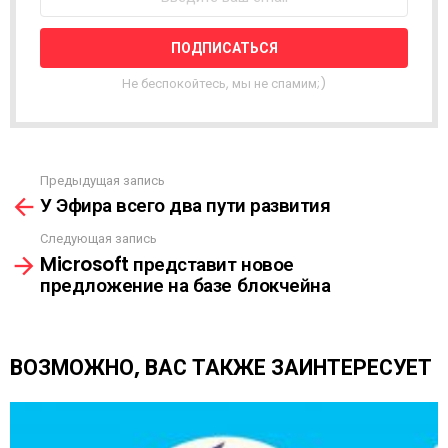
Т
Н
А
Я
Не беспокойтесь, мы не спамим;)
Р
А
С
С
Ы
Предыдущая запись
С
Л
У Эфира всего два пути развития
м
К
о
А
Следующая запись
т
Microsoft представит новое
р
предложение на базе блокчейна
е
т
ь
е
ВОЗМОЖНО, ВАС ТАКЖЕ ЗАИНТЕРЕСУЕТ
щ
е