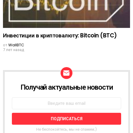
Инвестиции в криптовалюту: Bitcoin (BTC)
от
WallBTC
7 лет назад
Получай актуальные новости
N
E
W
S
L
E
T
T
Не беспокойтесь, мы не спамим;)