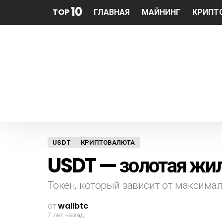
10
TOP
ГЛАВНАЯ
МАЙНИНГ
КРИПТ
USDT
КРИПТОВАЛЮТА
USDT — золотая жи
Токен, который зависит от максима
от
wallbtc
7 лет назад