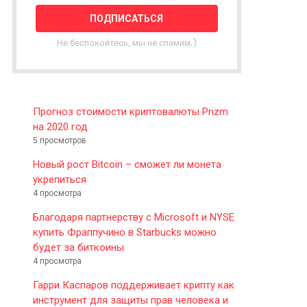
T
T
E
Не беспокойтесь, мы не спамим;)
R
Прогноз стоимости криптовалюты Prizm
на 2020 год
5 просмотров
Новый рост Bitcoin – сможет ли монета
укрепиться
4 просмотра
Благодаря партнерству с Microsoft и NYSE
купить Фраппучино в Starbucks можно
будет за биткоины
4 просмотра
Гарри Каспаров поддерживает крипту как
инструмент для защиты прав человека и