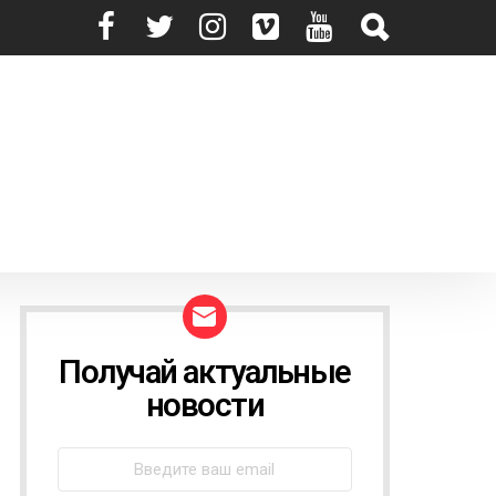
Получай актуальные
N
E
новости
W
S
L
E