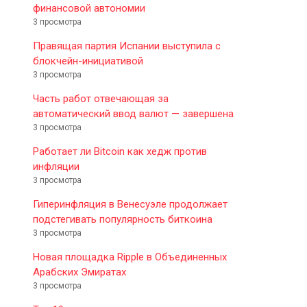
финансовой автономии
3 просмотра
Правящая партия Испании выступила с
блокчейн-инициативой
3 просмотра
Часть работ отвечающая за
автоматический ввод валют — завершена
3 просмотра
Работает ли Bitcoin как хедж против
инфляции
3 просмотра
Гиперинфляция в Венесуэле продолжает
подстегивать популярность биткоина
3 просмотра
Новая площадка Ripple в Объединенных
Арабских Эмиратах
3 просмотра