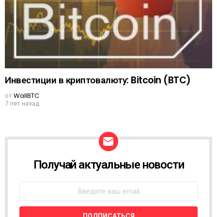
Инвестиции в криптовалюту: Bitcoin (BTC)
от
WallBTC
7 лет назад
Получай актуальные новости
N
E
W
S
L
E