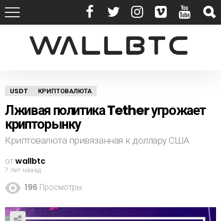
USDT
КРИПТОВАЛЮТА
Лживая политика Tether угрожает
крипторынку
Криптовалюта привязанная к доллару США
от
wallbtc
7 лет назад
196
Просмотры