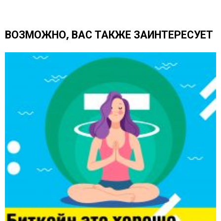
ь
е
щ
ВОЗМОЖНО, ВАС ТАКЖЕ ЗАИНТЕРЕСУЕТ
е