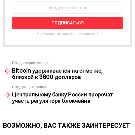
О
С
Т
Н
А
Я
Не беспокойтесь, мы не спамим;)
Р
А
С
С
Ы
Предыдущая запись
С
Л
Bitcoin удерживается на отметке,
м
К
близкой к 3600 долларов
о
А
т
Следующая запись
р
Центральному банку России пророчат
е
участь регулятора блокчейна
т
ь
е
щ
ВОЗМОЖНО, ВАС ТАКЖЕ ЗАИНТЕРЕСУЕТ
е