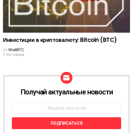
Инвестиции в криптовалюту: Bitcoin (BTC)
от
WallBTC
7 лет назад
Получай актуальные новости
N
E
W
S
L
E
T
T