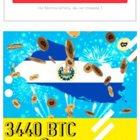
Н
А
Не беспокойтесь, мы не спамим;)
Я
Р
А
С
С
Ы
Л
К
А