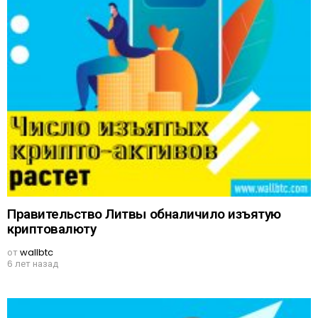
Правительство Литвы обналичило изъятую
криптовалюту
от
wallbtc
6 лет назад