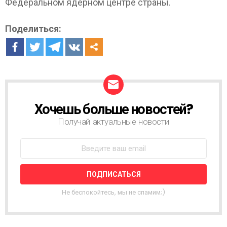
Федеральном ядерном центре страны.
Поделиться:
Хочешь больше новостей?
Н
О
Получай актуальные новости
В
О
С
Т
Н
А
Я
Не беспокойтесь, мы не спамим;)
Р
А
С