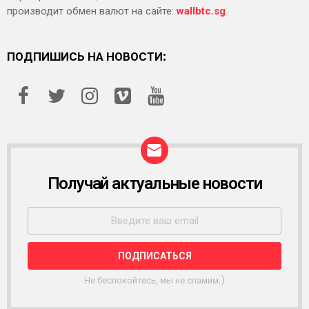
производит обмен валют на сайте:
wallbtc.sg
ПОДПИШИСЬ НА НОВОСТИ:
Получай актуальные новости
Р
А
С
С
Ы
Л
К
А
Не беспокойтесь, мы не спамим;)