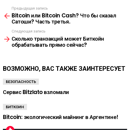
С
Ы
Предыдущая запись
С
Л
Bitcoin или Bitcoin Cash? Что бы сказал
м
К
Сатоши? Часть третья.
о
А
т
Следующая запись
р
Сколько транзакций может Биткойн
е
обрабатывать прямо сейчас?
т
ь
е
щ
ВОЗМОЖНО, ВАС ТАКЖЕ ЗАИНТЕРЕСУЕТ
е
БЕЗОПАСНОСТЬ
Сервис Bitzlato взломали
БИТКОИН
Bitcoin: экологический майнинг в Аргентине!