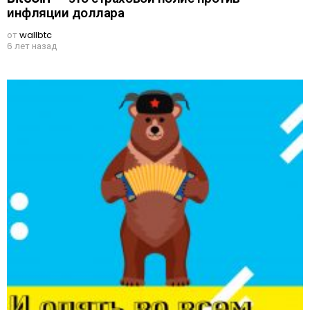
инфляции доллара
от
wallbtc
6 лет назад