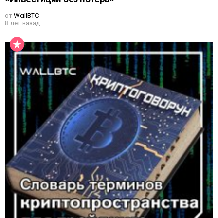
от
WallBTC
8 лет назад