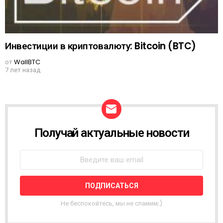
Инвестиции в криптовалюту: Bitcoin (BTC)
от
WallBTC
7 лет назад
Получай актуальные новости
N
E
W
S
L
E
T
T
Не беспокойтесь, мы не спамим;)
E
R