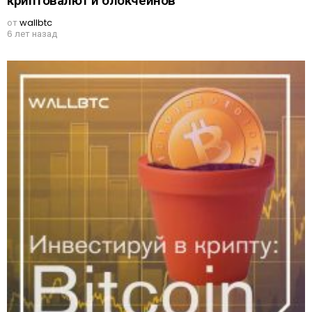
криптовалют и блокчейнов
от
wallbtc
6 лет назад