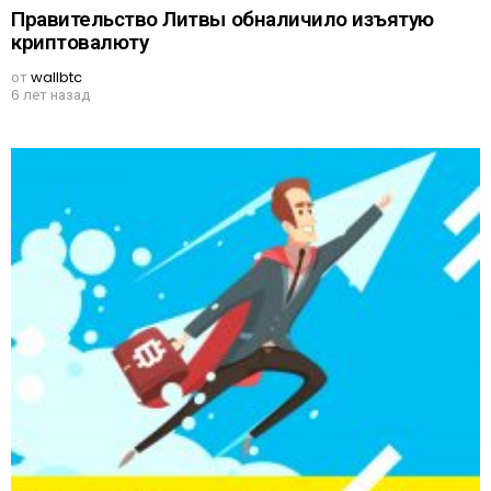
Правительство Литвы обналичило изъятую
криптовалюту
от
wallbtc
6 лет назад