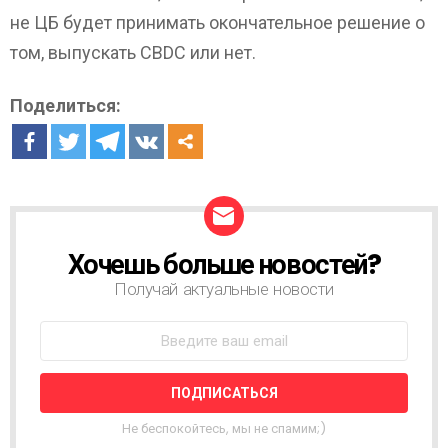
не ЦБ будет принимать окончательное решение о
том, выпускать CBDC или нет.
Поделиться:
Хочешь больше новостей?
Н
О
Получай актуальные новости
В
О
С
Т
Н
А
Я
Не беспокойтесь, мы не спамим;)
Р