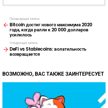
А
С
С
Ы
Предыдущая запись
С
Л
Bitcoin достиг нового максимума 2020
м
К
года, когда ралли к 20 000 долларов
о
А
усилилось
т
р
Следующая запись
е
DeFi vs Stablecoins: волатильность
т
возвращается
ь
е
щ
е
ВОЗМОЖНО, ВАС ТАКЖЕ ЗАИНТЕРЕСУЕТ