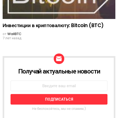
Инвестиции в криптовалюту: Bitcoin (BTC)
от
WallBTC
7 лет назад
Получай актуальные новости
N
E
W
S
L
E
T
T
Не беспокойтесь, мы не спамим;)
E