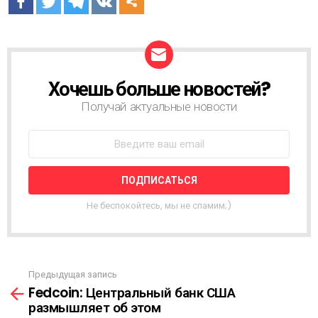
Хочешь больше новостей?
Н
О
Получай актуальные новости
В
О
С
Т
Н
А
Я
Не беспокойтесь, мы не спамим;)
Р
А
С
С
Ы
Предыдущая запись
С
Л
Fedcoin: Центральный банк США
м
К
размышляет об этом
о
А