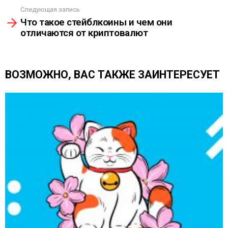
т
Следующая запись
р
Что такое стейблкоины и чем они
е
отличаются от криптовалют
т
ь
е
щ
ВОЗМОЖНО, ВАС ТАКЖЕ ЗАИНТЕРЕСУЕТ
е