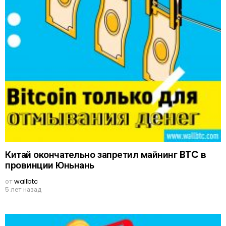
Китай окончательно запретил майнинг BTC в
провинции Юньнань
от
wallbtc
5 лет назад