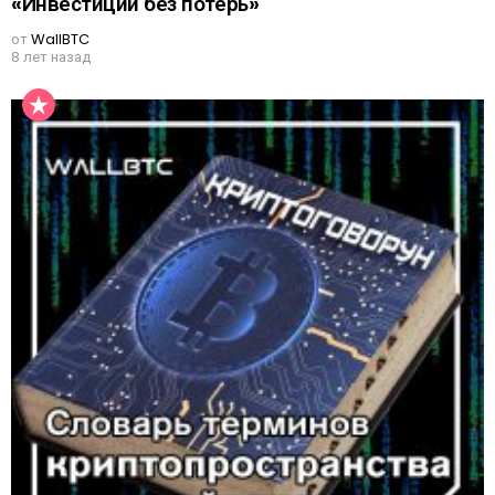
«Инвестиции без потерь»
от
WallBTC
8 лет назад