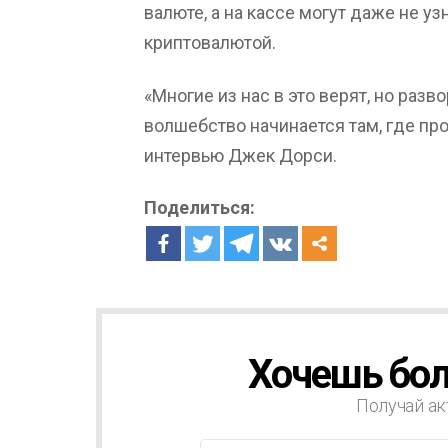
валюте, а на кассе могут даже не уз
криптовалютой.
«Многие из нас в это верят, но раз
волшебство начинается там, где про
интервью Джек Дорси.
Поделиться:
Хочешь бол
Н
О
В
Получай ак
О
С