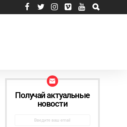
Получай актуальные
N
E
новости
W
S
L
E