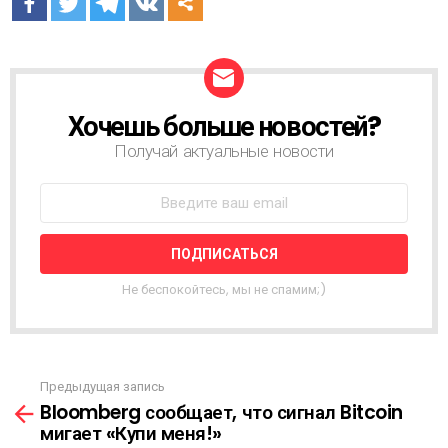
Хочешь больше новостей?
Н
О
Получай актуальные новости
В
О
С
Т
Н
А
Я
Не беспокойтесь, мы не спамим;)
Р
А
С
С
Ы
Предыдущая запись
С
Л
Bloomberg сообщает, что сигнал Bitcoin
м
К
мигает «Купи меня!»
о
А