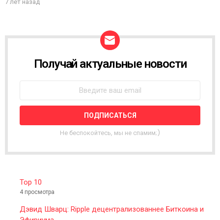
7 лет назад
Получай актуальные новости
N
E
W
S
L
E
T
T
Не беспокойтесь, мы не спамим;)
E
R
Top 10
4 просмотра
Дэвид Шварц: Ripple децентрализованнее Биткоина и