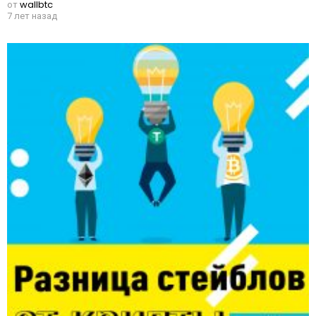
от
wallbtc
7 лет назад