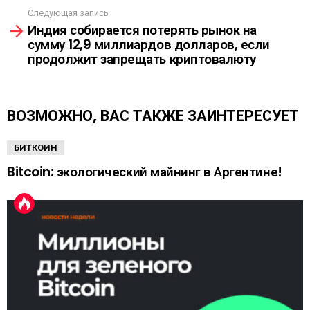
т
Следующая запись
р
Индия собирается потерять рынок на
е
сумму 12,9 миллиардов долларов, если
т
продолжит запрещать криптовалюту
ь
е
щ
е
ВОЗМОЖНО, ВАС ТАКЖЕ ЗАИНТЕРЕСУЕТ
БИТКОИН
Bitcoin: экологический майнинг в Аргентине!