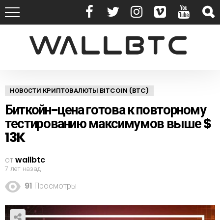
НОВОСТИ КРИПТОВАЛЮТЫ BITCOIN (BTC)
Биткойн-цена готова к повторному
тестированию максимумов выше $
13K
от
wallbtc
7 лет назад
91
Просмотры