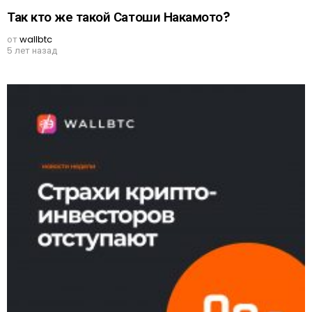
Так кто же такой Сатоши Накамото?
от
wallbtc
5 лет назад